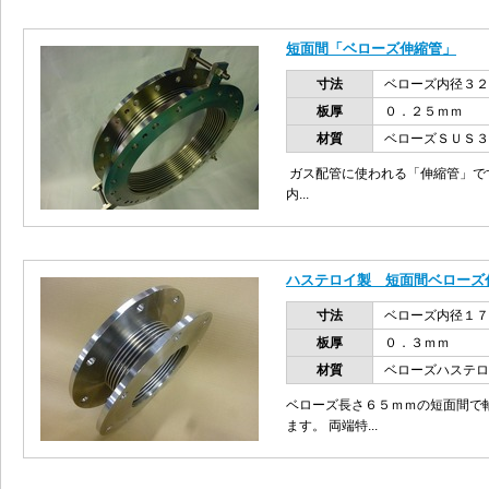
短面間「ベローズ伸縮管」
寸法
ベローズ内径３２
板厚
０．２５ｍｍ
材質
ベローズＳＵＳ３
ガス配管に使われる「伸縮管」
内...
ハステロイ製 短面間ベローズ
寸法
ベローズ内径１７
板厚
０．３ｍｍ
材質
ベローズハステロ
ベローズ長さ６５ｍｍの短面間で
ます。 両端特...