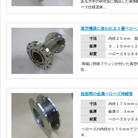
ある大学の研究室に納品した液体
ーズ仕様流体...
真空機器に使われる２層ベロー
寸法
内径２５ｍｍ 面
板厚
０．１５ｍｍｘ２
材質
ベローズＳＵＳ３
両端に特殊フランジが付いた真空
圧...
短面間の金属ベローズ伸縮管
寸法
内径１７０ｍｍｘ
板厚
板厚０．３ｍｍ
材質
ベローズＳＵＳ３
ベローズの内径が１７０ｍｍでフ
８...