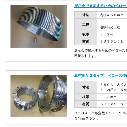
展示会で展示するためのベロー
寸法
内径４５０ｍｍ
工程
溶接前の工程
板厚
０．２ｍｍ
材質
ＳＵＳ３１６Ｌ
展示会で展示するためのベローズ
溶接されます。...
真空用ＶＧタイプ ベローズ伸
３５０Ａ 内径
寸法
Ａ 内径２０５ｍ
板厚
０．３ｍｍ
材質
ベローズＳＵＳ３
３５０Ａ バネ定数１１７．９Ｎ
Ｎ/ｍｍフラン...