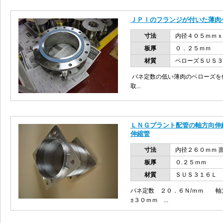
ＪＰＩのフランジが付いた薄肉
寸法
内径４０５ｍｍｘ
板厚
０．２５ｍｍ
材質
ベローズＳＵＳ
バネ定数の低い薄肉のベローズを
取...
ＬＮＧプラント配管の軸方向伸
伸縮管
寸法
内径２６０ｍｍ 
板厚
０.２５ｍｍ
材質
ＳＵＳ３１６Ｌ
バネ定数 ２０．６Ｎ/ｍｍ 
±３０ｍｍ ...