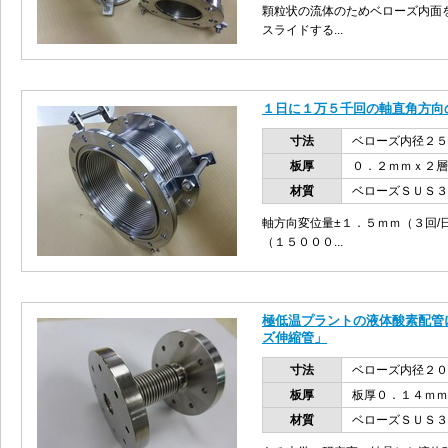
顆粒状の流体のためベローズ内面
スライドする...
１日に１万５千回の軸直角方向
寸法
ベローズ内径２
板厚
０．２ｍｍｘ２層
材質
ベローズＳＵＳ３
軸方向変位量±１．５ｍｍ（３回/
（１５０００...
極低温プラントの液体酸素配管
ズ伸縮管」
寸法
ベローズ内径２
板厚
板厚０．１４ｍｍ
材質
ベローズＳＵＳ３