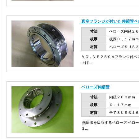
真空フランジが付いた伸縮管ベ
寸法
ベローズ内径２６
板厚
板厚０，１７ｍｍ
材質
ベローズＳＵＳ３
ＶＧ，ＶＦ２５０Ａフランジ付ベ
上げ ...
ベローズ伸縮管
寸法
内径２００ｍｍ
板厚
０．１７ｍｍ
材質
全てＳＵＳ３１６
熱膨張を吸収するベローズ ベロ
３...