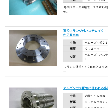
厚肉ベローズ伸縮管 ２３０℃
伸...
違径フランジ付ハステロイＣ－
か７５ｍｍ
寸法
ベローズ内径２１
板厚
０．２ｍｍ
ベローズ ハステ
材質
Ｌ
フランジ外径４４０ｍｍと３４０
ー...
アルゴンガス配管に使われる多
寸法
内径１１５ｍｍ 
板厚
０．２５ｍｍｘ２