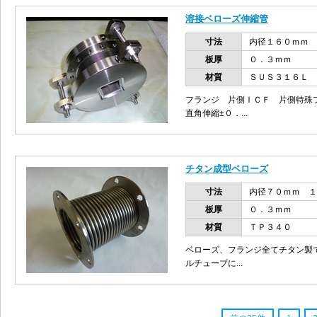
溶接ベローズ伸縮管
寸法
内径１６０ｍｍ
板厚
０．３ｍｍ
材質
ＳＵＳ３１６Ｌ
フランジ 片側ＩＣＦ 片側特殊
直角伸縮±０．...
チタン成型ベローズ
寸法
内径７０ｍｍ １
板厚
０．３ｍｍ
材質
ＴＰ３４０
ベローズ、フランジ全てチタン製
ルチューブに...