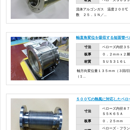
材質
ベローズＳＵＳ３
流体アルゴンガス 温度２００℃
数 ２５．１Ｎ／...
軸直角変位を吸収する短面管ベ
寸法
ベローズ内径３５
板厚
０．２ｍｍｘ２層
材質
ＳＵＳ３１６Ｌ
軸方向変位量１３５ｍｍ（３回/
（１...
５００℃の熱風に対応したベロ
ベローズ内径８７
寸法
Ｓ５Ｋ６５Ａ
板厚
０．２５ｍｍ
ベローズ・フラン