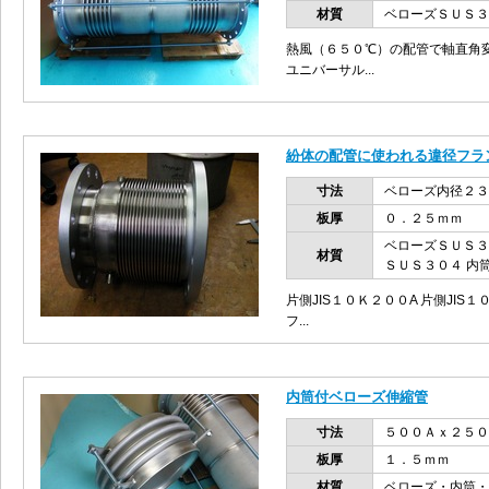
材質
ベローズＳＵＳ３
熱風（６５０℃）の配管で軸直角
ユニバーサル...
紛体の配管に使われる違径フラ
寸法
ベローズ内径２３
板厚
０．２５ｍｍ
ベローズＳＵＳ３
材質
ＳＵＳ３０４ 内
片側JIS１０Ｋ２００A 片側JI
フ...
内筒付ベローズ伸縮管
寸法
５００Ａｘ２５０
板厚
１．５ｍｍ
材質
ベローズ・内筒