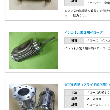
材質
ファイバー 金網
５００℃の熱膨張を吸収する伸縮
ｍ 圧力０．...
インコネル製２層ベローズ
材質
ベローズ インコ
インコネル製２層薄肉ベローズ 
ダブル内筒（スライド式内筒）
寸法
ベローズ内径１
板厚
０．２ｍｍ
材質
ベローズＳＵＳ３