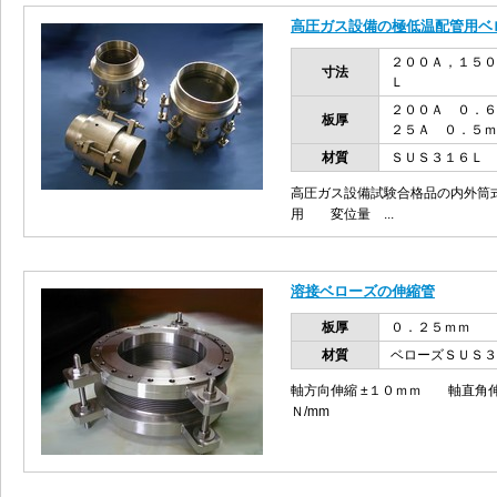
高圧ガス設備の極低温配管用ベ
２００Ａ，１５
寸法
Ｌ
２００Ａ ０．
板厚
２５Ａ ０．５ｍ
材質
ＳＵＳ３１６Ｌ
高圧ガス設備試験合格品の内外筒
用 変位量 ...
溶接ベローズの伸縮管
板厚
０．２５ｍｍ
材質
ベローズＳＵＳ３
軸方向伸縮 ±１０ｍｍ 軸直角伸
Ｎ/mm