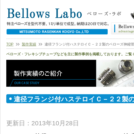
TOP
製作実績
違径フランジ付ハステロイＣ－２２製のベローズ伸縮
ベローズ・フレキシブチューブなどを主に製作事例を掲載しております。ご覧
違径フランジ付ハステロイＣ－２２製
ずか７５ｍｍ
更新日：2013年10月28日