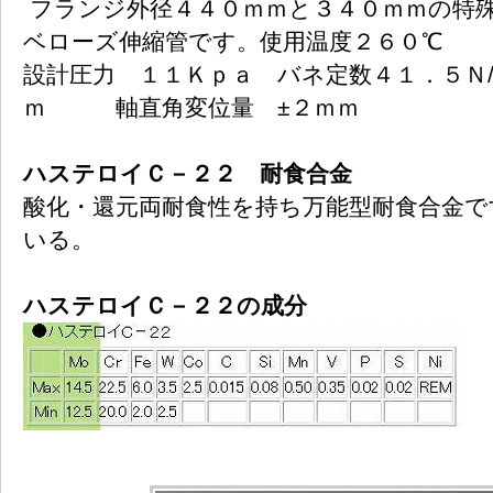
フランジ外径４４０ｍｍと３４０ｍｍの特
ベローズ伸縮管です。使用温度２６０℃
設計圧力 １１Ｋｐａ バネ定数４１．５Ｎ/
ｍ 軸直角変位量 ±２ｍｍ
ハステロイＣ－２２ 耐食合金
酸化・還元両耐食性を持ち万能型耐食合金で
いる。
ハステロイＣ－２２の成分