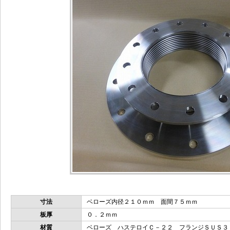
寸法
ベローズ内径２１０ｍｍ 面間７５ｍｍ
板厚
０．２ｍｍ
材質
ベローズ ハステロイＣ－２２ フランジＳＵＳ３