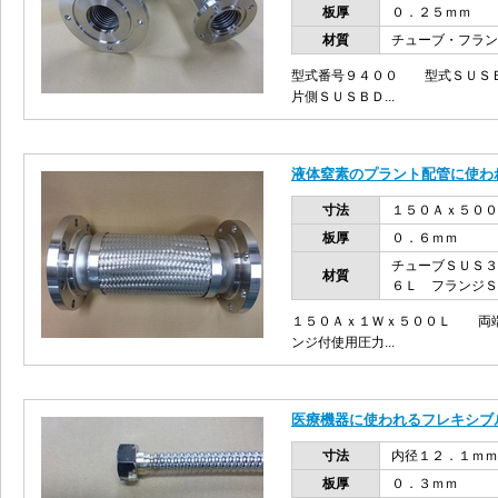
板厚
０．２５ｍｍ
材質
チューブ・フラン
型式番号９４００ 型式ＳＵＳ
片側ＳＵＳＢＤ...
液体窒素のプラント配管に使わ
寸法
１５０Ａｘ５００
板厚
０．６ｍｍ
チューブＳＵＳ３
材質
６Ｌ フランジＳ
１５０Ａｘ１Ｗｘ５００Ｌ 両端
ンジ付使用圧力...
医療機器に使われるフレキシブ
寸法
内径１２．１ｍｍ
板厚
０．３ｍｍ