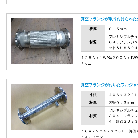
真空フランジが取り付けられた
板厚
０．５ｍｍ
フレキシブルチュ
材質
０４，フランジＳ
ットＳＵＳ３０４
１２５Ａｘ１Ｗ/Bx２００Ａｘ1W
Ｒｃ...
真空フランジが付いたフルジャ
寸法
４０Ａｘ３２０Ｌ
板厚
内管０．３ｍｍ 
フレキシブルチュ
材質
３０４ フランジ
４ 短管ＳＵＳ３
４０Ａｘ２０Ａｘ３２０Ｌ 片側
５Ａ）フラン...