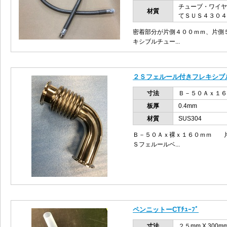
チューブ・ワイヤ
材質
てＳＵＳ４３０４
密着部分が片側４００ｍｍ、片側
キシブルチュー...
２Ｓフェルール付きフレキシブ
寸法
Ｂ－５０Ａｘ１６
板厚
0.4mm
材質
SUS304
Ｂ－５０Ａｘ裸ｘ１６０ｍｍ 片
Ｓフェルールベ...
ペンニットーCTﾁｭｰﾌﾞ
寸法
２５mm X 300m