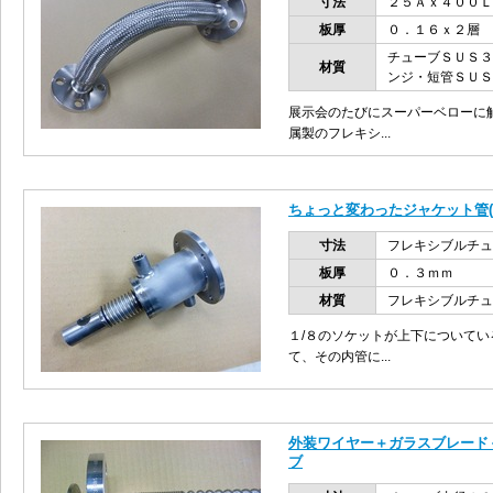
寸法
２５Ａｘ４００Ｌ
板厚
０．１６ｘ２層
チューブＳＵＳ３
材質
ンジ・短管ＳＵＳ
展示会のたびにスーパーベローに
属製のフレキシ...
ちょっと変わったジャケット管
寸法
フレキシブルチュ
板厚
０．３ｍｍ
材質
フレキシブルチュ
１/８のソケットが上下について
て、その内管に...
外装ワイヤー＋ガラスブレード
ブ