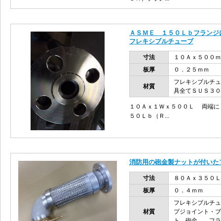
ＡＳＭＥ １５０Ｌｂフランジ
フレキシブルチューブ
寸法
１０Ａｘ５００ｍ
板厚
０．２５ｍｍ
フレキシブルチュ
材質
具全てＳＵＳ３０
１０Ａｘ１Ｗｘ５００Ｌ 両端に
５０Ｌｂ（Ｒ...
消防用の砲金製ナットが付いた
寸法
８０Ａｘ３５０Ｌ
板厚
０．４ｍｍ
フレキシブルチュ
材質
プジョイント・ブ
ト 砲金、 フラ