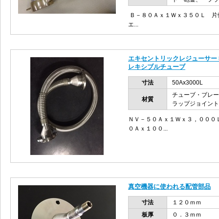
Ｂ－８０Ａｘ１Ｗｘ３５０Ｌ 片
エ...
エキセントリックレジューサー
レキシブルチューブ
寸法
50Ax3000L
チューブ・ブレー
材質
ラップジョイント
ＮＶ－５０Ａｘ１Ｗｘ３，０００
０Ａｘ１００...
真空機器に使われる配管部品
寸法
１２０ｍｍ
板厚
０．３ｍｍ