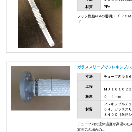
材質
PFA
フッソ樹脂PFAの透明ﾁｭｰﾌﾞ２
プ ...
ガラススリーブでフレキシブル
寸法
チューブ内径６６
工程
ＭＪ１６１０２１
板厚
０．４ｍｍ
フレキシブルチュ
材質
０４、ガラススリ
Ｓ４００［耐熱シ
チューブ内の流体温度が高温のた
雰囲気の場合の...