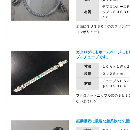
テフロンホースＰ
材質
ップルＳＵＳ３０
１６
全面にＳＵＳ３０４のスプリング
コンボリュート...
カタログにもホームページにも
ブルチューブです。
寸法
１０Ａｘ１Ｗｘ２
板厚
０．２５ｍｍ
チューブＳＵＳ３
材質
ドＳＵＳ３０４
フクロナットニップル式のＳＵＳ３
ないようにグ...
振動吸収に最適な超柔軟な２層