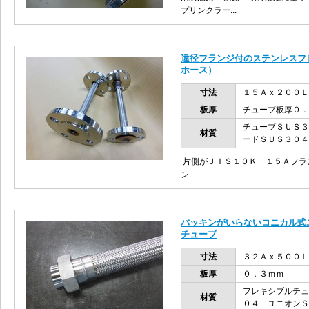
プリンクラー...
違径フランジ付のステンレスフ
ホース）
寸法
１５Ａｘ２００Ｌ
板厚
チューブ板厚０．
チューブＳＵＳ３
材質
ードＳＵＳ３０
片側がＪＩＳ１０Ｋ １５Ａフラ
ン...
パッキンがいらないコニカル式
チューブ
寸法
３２Ａｘ５００Ｌ
板厚
０．３ｍｍ
フレキシブルチュ
材質
０４ ユニオンＳ