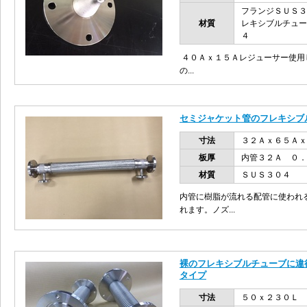
フランジＳＵＳ３
材質
レキシブルチュー
４
４０Ａｘ１５Ａレジューサー使用
の...
セミジャケット管のフレキシブ
寸法
３２Ａｘ６５Ａｘ
板厚
内管３２Ａ ０
材質
ＳＵＳ３０４
内管に樹脂が流れる配管に使われ
れます。ノズ...
裸のフレキシブルチューブに違
タイプ
寸法
５０ｘ２３０Ｌ