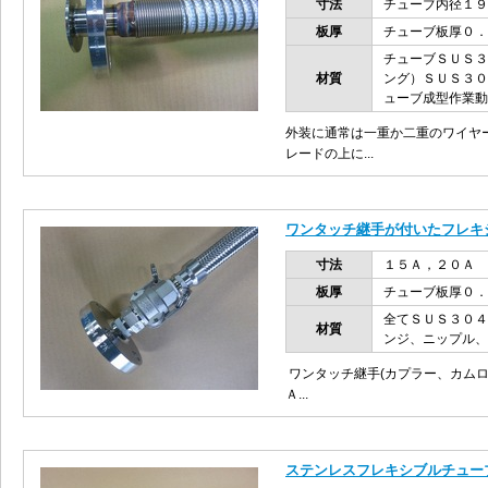
寸法
チューブ内径１９
板厚
チューブ板厚０．
チューブＳＵＳ３
材質
ング）ＳＵＳ３０
ューブ成型作業動
外装に通常は一重か二重のワイヤ
レードの上に...
ワンタッチ継手が付いたフレキ
寸法
１５Ａ，２０Ａ
板厚
チューブ板厚０．
全てＳＵＳ３０４
材質
ンジ、ニップル
ワンタッチ継手(カプラー、カム
Ａ...
ステンレスフレキシブルチュー