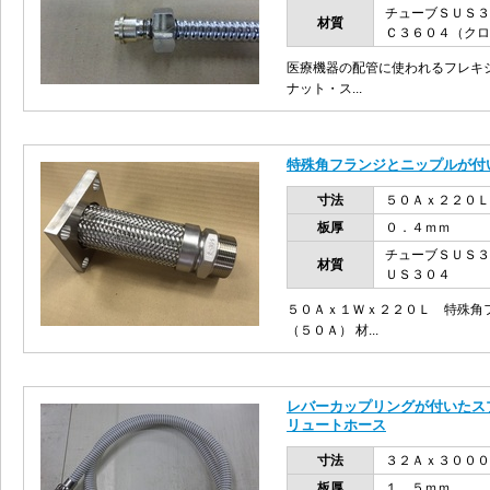
チューブＳＵＳ３
材質
Ｃ３６０４（クロ
医療機器の配管に使われるフレキ
ナット・ス...
特殊角フランジとニップルが付
寸法
５０Ａｘ２２０Ｌ
板厚
０．４ｍｍ
チューブＳＵＳ３
材質
ＵＳ３０４
５０Ａｘ１Ｗｘ２２０Ｌ 特殊角
（５０Ａ） 材...
レバーカップリングが付いたス
リュートホース
寸法
３２Ａｘ３０００
板厚
１．５ｍｍ