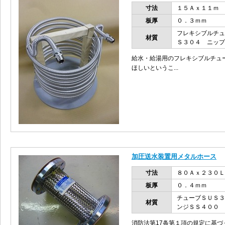
寸法
１５Ａｘ１１ｍ
板厚
０．３ｍｍ
フレキシブルチュ
材質
Ｓ３０４ ニップ
給水・給湯用のフレキシブルチュ
ほしいというこ...
加圧送水装置用メタルホース
寸法
８０Ａｘ２３０Ｌ
板厚
０．４ｍｍ
チューブＳＵＳ３
材質
ンジＳＳ４００
消防法第17条第１項の規定に基