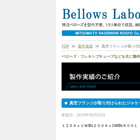
TOP
製作実績
真空フランジが取り付
ベローズ・フレキシブチューブなどを主に製
真空フランジが取り付けられたジャケ
更新日：2016年08月02日
１２５Ａｘ１Ｗ/Bx２００Ａｘ1W/Bx６００