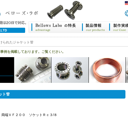
けられたジャケット管
作事例を掲載しております。ご覧ください。
ット管
Ｌ 両端ＶＦ２００ ソケットＲｃ３/８