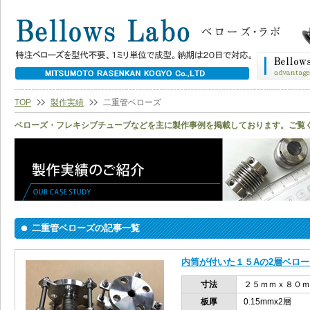
TOP
製作実績
二重管ベローズ
ベローズ・フレキシブチューブなどを主に製作事例を掲載しております。ご覧
二重管ベローズの記事一覧
内筒が付いた１５Aの2層ベロ
寸法
２５ｍｍｘ８０ｍ
板厚
0.15mmx2層