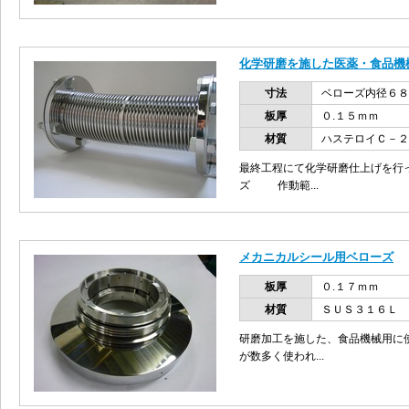
化学研磨を施した医薬・食品機
寸法
ベローズ内径６８
板厚
０.１５ｍｍ
材質
ハステロイＣ－２
最終工程にて化学研磨仕上げを行
ズ 作動範...
メカニカルシール用ベローズ
板厚
０.１７ｍｍ
材質
ＳＵＳ３１６Ｌ
研磨加工を施した、食品機械用に
が数多く使われ...