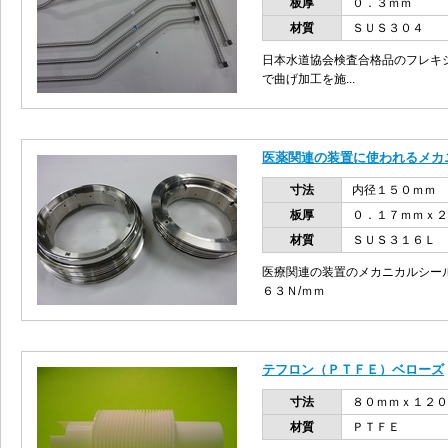
板厚
０．３ｍｍ
材質
ＳＵＳ３０４
日本水道協会検査合格品のフレキ
で曲げ加工を施...
医薬関連の装置に使われるメカ
寸法
内径１５０ｍｍ
板厚
０．１７ｍｍｘ２
材質
ＳＵＳ３１６Ｌ
医療関連の装置のメカニカルシー
６３Ｎ/ｍｍ
テフロン（ＰＴＦＥ）ベローズ
寸法
８０ｍｍｘ１２０
材質
ＰＴＦＥ