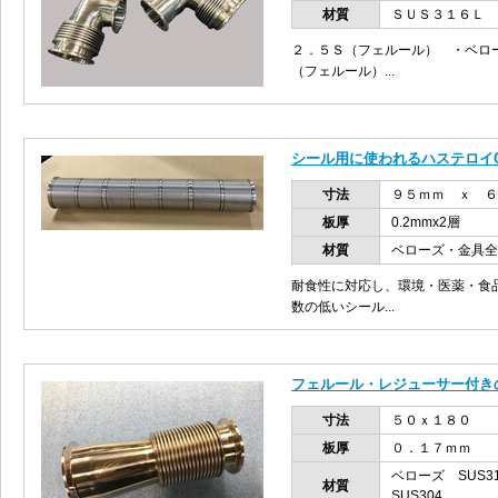
材質
ＳＵＳ３１６Ｌ
２．５Ｓ（フェルール） ・ベロ
（フェルール）...
シール用に使われるハステロイC
寸法
９５ｍｍ ｘ ６
板厚
0.2mmx2層
材質
ベローズ・金具全
耐食性に対応し、環境・医薬・食
数の低いシール...
フェルール・レジューサー付き
寸法
５０ｘ１８０
板厚
０．１７ｍｍ
ベローズ SUS
材質
SUS304