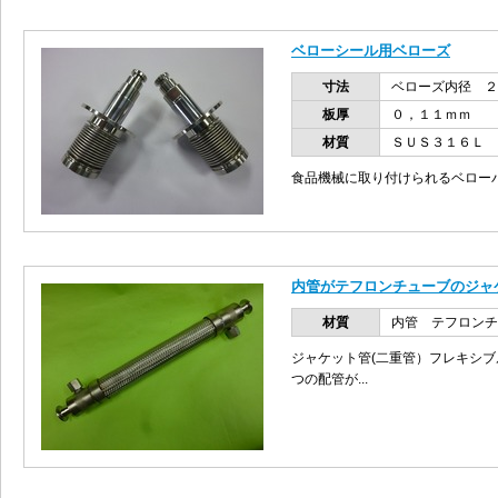
ベローシール用ベローズ
寸法
ベローズ内径 
板厚
０，１１ｍｍ
材質
ＳＵＳ３１６Ｌ
食品機械に取り付けられるベロー
内管がテフロンチューブのジャ
材質
内管 テフロン
ジャケット管(二重管）フレキシブ
つの配管が...