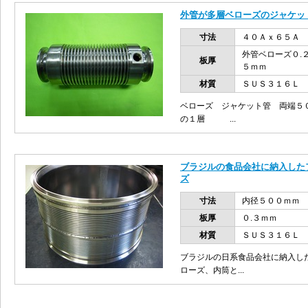
外管が多層ベローズのジャケッ
寸法
４０Ａｘ６５Ａ 
外管ベローズ０.
板厚
５ｍｍ
材質
ＳＵＳ３１６Ｌ
ベローズ ジャケット管 両端５
の１層 ...
ブラジルの食品会社に納入した
ズ
寸法
内径５００ｍｍ
板厚
０.３ｍｍ
材質
ＳＵＳ３１６Ｌ
ブラジルの日系食品会社に納入し
ローズ、内筒と...