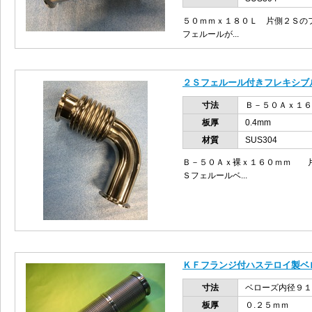
５０ｍｍｘ１８０Ｌ 片側２Ｓの
フェルールが...
２Ｓフェルール付きフレキシブ
寸法
Ｂ－５０Ａｘ１６
板厚
0.4mm
材質
SUS304
Ｂ－５０Ａｘ裸ｘ１６０ｍｍ 片
Ｓフェルールベ...
ＫＦフランジ付ハステロイ製ベ
寸法
ベローズ内径９
板厚
０.２５ｍｍ