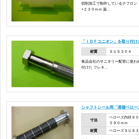
切削加工で制作しているテフロン
+２３０ｍｍ 薬...
「ＩＤＦユニオン」を取り付け
材質
ＳＵＳ３０４
食品会社のサニタリー配管に使わ
付けた フレキ...
シャフトシール用「溶接ベロー
ベローズ内径９０
寸法
５９０ｍｍ
材質
ベローズＳＵＳ