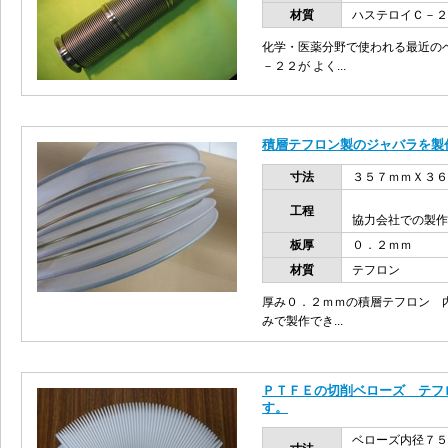
材質
ハステロイＣ－２
化学・医薬分野で使われる最近の
－２２が よく...
積層テフロン製のジャバラを製
寸法
３５７ｍｍＸ３６
工程
協力会社での製作
板厚
０．２ｍｍ
材質
テフロン
厚み０．２ｍｍの積層テフロン 
みで製作でき...
ＰＴＦＥの切削ベローズ テフ
す。
ベローズ内径７５