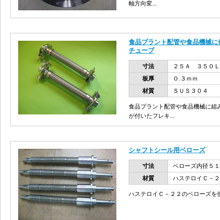
軸方向変...
食品プラント配管や食品機械に
チューブ
寸法
２５Ａ ３５０Ｌ
板厚
０.３ｍｍ
材質
ＳＵＳ３０４
食品プラント配管や食品機械に組
が付いたフレキ...
シャフトシール用ベローズ
寸法
ベローズ内径５
材質
ハステロイＣ－２
ハステロイＣ－２２のベローズを