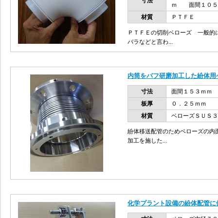
寸法
ｍ 面間１０５
材質
ＰＴＦＥ
ＰＴＦＥの切削ベローズ 一般的
バラなどと言わ...
内筒をバフ研磨加工した紛体用
寸法
面間１５３ｍｍ
板厚
０．２５ｍｍ
材質
ベローズＳＵＳ３
紛体移送配管のためベローズの内
加工を施した...
化学プラント設備の紛体配管に