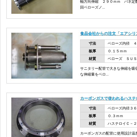
軸方向伸縮 ２９０ｍｍ バネ定数
回ベローズノ...
食品会社からの注文「エアシリ
寸法
ベローズ内径 
板厚
０.１５ｍｍ
材質
ベローズ ＳＵ
サニタリー配管で大きな伸縮を吸
な伸縮量をベロ...
カーボンガスで使われるハステ
寸法
ベローズ内径３６
板厚
０.３ｍｍ
材質
ハステロイＣ－２
カーボンガスの配管に使用設計温