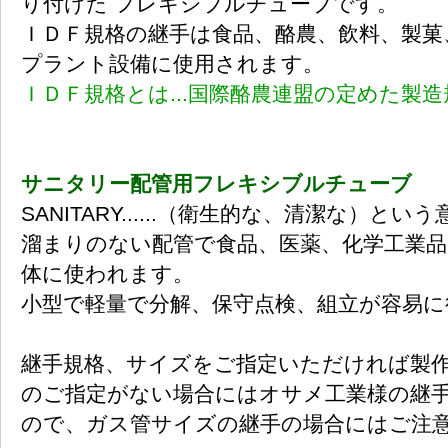
り付けた フレキシブルチューブです。
ＩＤＦ規格の継手は食品、酪農、飲料、製菓
プラント設備に使用されます。
ＩＤＦ規格とは...国際酪農連盟の定めた製
サニタリー配管用フレキシブルチューブ
SANITARY......（衛生的な、清潔な）と
溜まりのない配管で食品、医薬、化学工業品
体に使われます。
小型で軽量で分解、保守点検、組立が容易に
継手規格、サイズをご指定いただければ製
のご指定がない場合にはオサメ工業様の継
ので、ガス管サイズの継手の場合にはご注