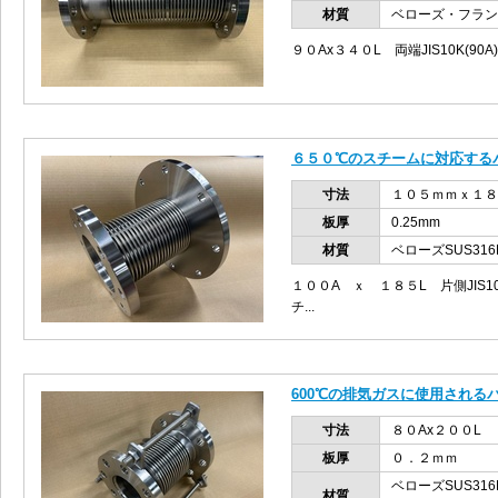
材質
ベローズ・フランジ
９０Ax３４０L 両端JIS10K(90
６５０℃のスチームに対応する
寸法
１０５ｍｍｘ１８
板厚
0.25mm
材質
ベローズSUS316
１００A ｘ １８５L 片側JIS1
チ...
600℃の排気ガスに使用される
寸法
８０Ax２００L
板厚
０．２ｍｍ
ベローズSUS3
材質