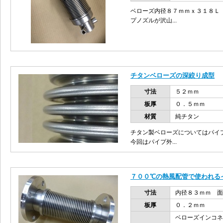
ベローズ内径８７ｍｍｘ３１８Ｌ
プノズルが沢山...
チタンベローズの深絞り成型
寸法
５２ｍｍ
板厚
０．５ｍｍ
材質
純チタン
チタン製ベローズについてはパイ
今回はパイプ外...
７００℃の熱風配管で使われる
寸法
内径８３ｍｍ 面
板厚
０．２ｍｍ
ベローズインコネ