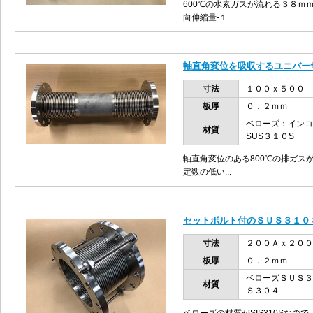
600℃の水素ガスが流れる３８ｍ
向伸縮量-１...
軸直角変位を吸収するユニバー
寸法
１００ｘ５００
板厚
０．２ｍｍ
ベローズ：インコ
材質
SUS３１０S
軸直角変位のある800℃の排ガス
定数の低い...
セットボルト付のＳＵＳ３１０
寸法
２００Ａｘ２００
板厚
０．２ｍｍ
ベローズＳＵＳ３
材質
Ｓ３０４