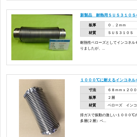
新製品 耐熱用ＳＵＳ３１０Ｓ
板厚
０．２ｍｍ
材質
ＳＵＳ３１０Ｓ
耐熱性ベローズとしてインコネル
りましたが、...
１０００℃に耐えるインコネル
寸法
６８ｍｍｘ２００
板厚
２層
材質
ベローズ インコ
排ガスで振動の激しい１０００℃
多層(２層）ベ...