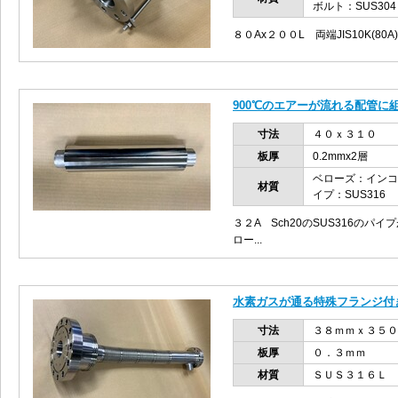
ボルト：SUS304
８０Ax２００L 両端JIS10K(80
900℃のエアーが流れる配管に
寸法
４０ｘ３１０
板厚
0.2mmx2層
ベローズ：インコ
材質
イプ：SUS316
３２A Sch20のSUS316の
ロー...
水素ガスが通る特殊フランジ付
寸法
３８ｍｍｘ３５０
板厚
０．３ｍｍ
材質
ＳＵＳ３１６Ｌ