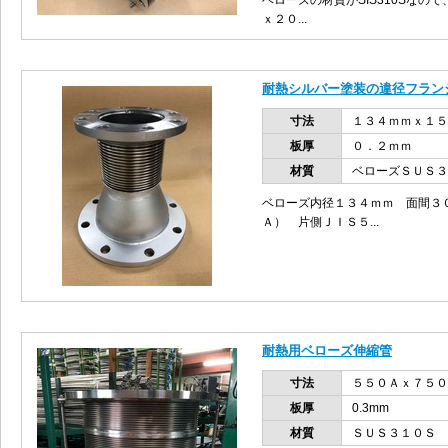
ベローズの材質がSIS310Sなの
ｘ２０...
耐熱シルバー塗装の違径フラン
寸法
１３４ｍｍｘ１５
板厚
０．２ｍｍ
材質
ベローズＳＵＳ３
ベローズ内径１３４ｍｍ 面間３
Ａ） 片側ＪＩＳ５...
耐熱用ベローズ伸縮管
寸法
５５０Ａｘ７５０
板厚
0.3mm
材質
ＳＵＳ３１０Ｓ