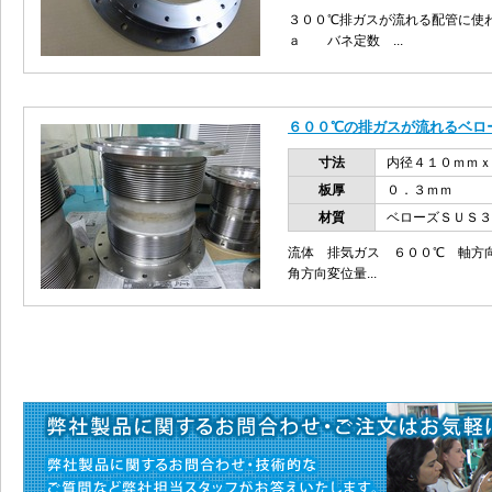
３００℃排ガスが流れる配管に使
ａ バネ定数 ...
６００℃の排ガスが流れるベロ
寸法
内径４１０ｍｍｘ
板厚
０．３ｍｍ
材質
ベローズＳＵＳ３
流体 排気ガス ６００℃ 軸方
角方向変位量...