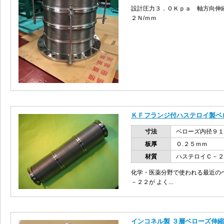
設計圧力３．０Ｋｐａ 軸方向伸
２Ｎ/ｍｍ
ＫＦフランジ付ハステロイ製ベ
寸法
ベローズ内径９
板厚
０.２５ｍｍ
材質
ハステロイＣ－２
化学・医薬分野で使われる最近の
－２２が よく...
インコネル製 ３層ベローズ伸