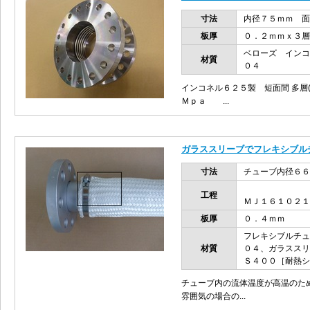
寸法
内径７５ｍｍ 面
板厚
０．２ｍｍｘ３層
ベローズ イン
材質
０４
インコネル６２５製 短面間 多層
Ｍｐａ ...
ガラススリーブでフレキシブル
寸法
チューブ内径６６
工程
ＭＪ１６１０２１
板厚
０．４ｍｍ
フレキシブルチュ
材質
０４、ガラススリ
Ｓ４００［耐熱シ
チューブ内の流体温度が高温のた
雰囲気の場合の...