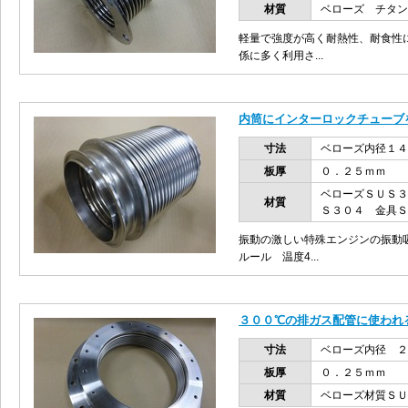
材質
ベローズ チタン
軽量で強度が高く耐熱性、耐食性
係に多く利用さ...
内筒にインターロックチューブ
寸法
ベローズ内径１４
板厚
０．２５ｍｍ
ベローズＳＵＳ３
材質
Ｓ３０４ 金具Ｓ
振動の激しい特殊エンジンの振動
ルール 温度4...
３００℃の排ガス配管に使われ
寸法
ベローズ内径 ２
板厚
０．２５ｍｍ
材質
ベローズ材質ＳＵ