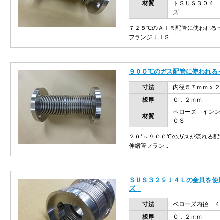
材質
トＳＵＳ３０４ 
ズ
７２５℃のＡＩＲ配管に使われる
フランジＪＩＳ...
９００℃のガス配管に使われる
寸法
内径５７ｍｍｘ２
板厚
０．２ｍｍ
ベローズ インン
材質
０Ｓ
２０°～９００℃のガスが流れる
伸縮管フラン...
ＳＵＳ３２９Ｊ４Ｌの金具を使
ズ
寸法
ベローズ内径 
板厚
０．２ｍｍ