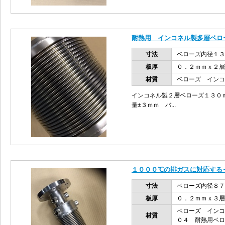
耐熱用 インコネル製多層ベロ
寸法
ベローズ内径１３
板厚
０．２ｍｍｘ２層
材質
ベローズ イン
インコネル製２層ベローズ１３０
量±３ｍｍ バ...
１０００℃の排ガスに対応する
寸法
ベローズ内径８７
板厚
０．２ｍｍｘ３層
ベローズ インコ
材質
０４ 耐熱用ベロ