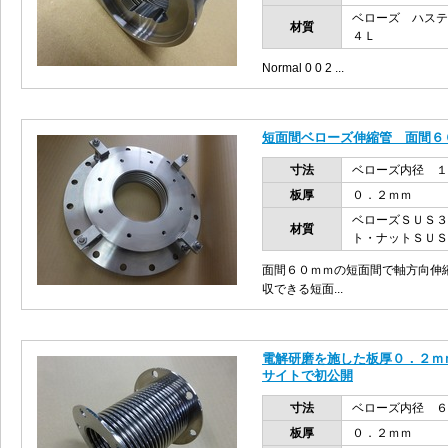
ベローズ ハステ
材質
４Ｌ
Normal 0 0 2 ...
短面間ベローズ伸縮管 面間６
寸法
ベローズ内径 
板厚
０．２ｍｍ
ベローズＳＵＳ３
材質
ト・ナットＳＵＳ
面間６０ｍｍの短面間で軸方向伸縮
収できる短面...
電解研磨を施した板厚０．２ｍ
サイトで初公開
寸法
ベローズ内径 
板厚
０．２ｍｍ