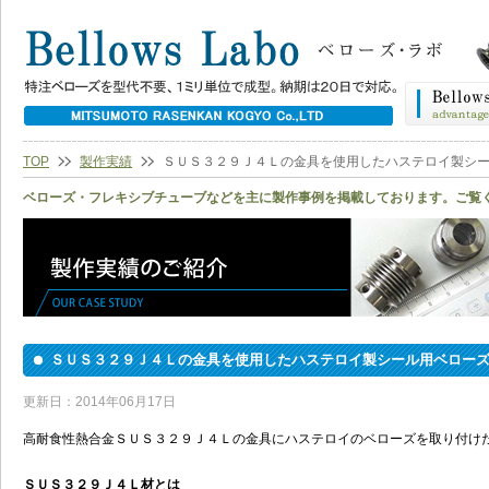
TOP
製作実績
ＳＵＳ３２９Ｊ４Ｌの金具を使用したハステロイ製シ
ベローズ・フレキシブチューブなどを主に製作事例を掲載しております。ご覧
ＳＵＳ３２９Ｊ４Ｌの金具を使用したハステロイ製シール用ベロ
更新日：2014年06月17日
高耐食性熱合金ＳＵＳ３２９Ｊ４Ｌの金具にハステロイのベローズを取り付け
ＳＵＳ３２９Ｊ４Ｌ材とは