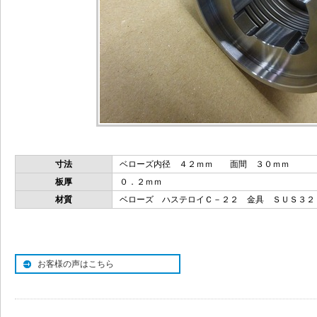
寸法
ベローズ内径 ４２ｍｍ 面間 ３０ｍｍ
板厚
０．２ｍｍ
材質
ベローズ ハステロイＣ－２２ 金具 ＳＵＳ３２
お客様の声はこちら