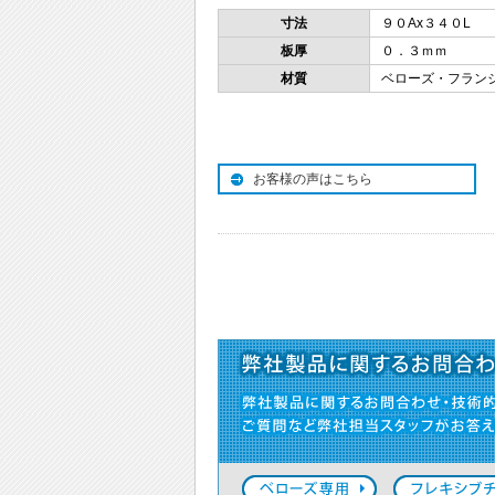
寸法
９０Ax３４０L
板厚
０．３ｍｍ
材質
ベローズ・フランジ
お客様の声はこちら