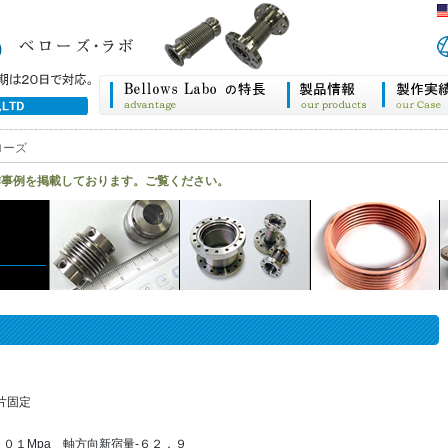
ローズ
作事例を掲載しております。ご覧ください。
 片固定
．０１Mpa 軸方向新宿量-６２．９