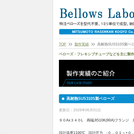
TOP
製作実績
高耐熱SUS310S製ベ
ベローズ・フレキシブチューブなどを主に製
高耐熱SUS310S製ベローズ
更新日：2026年06月01日
９０Ax３４０L 両端JIS10K(90A)フランジ
設計温度1100℃ 設計圧力 -０．０１～+０