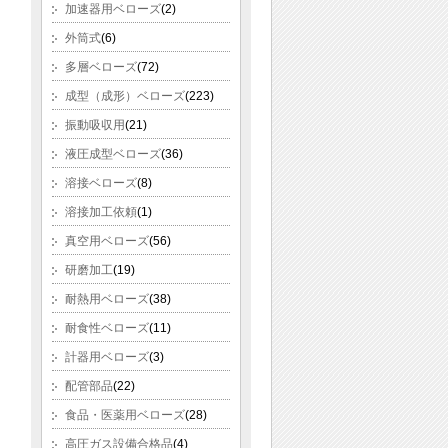
加速器用ベローズ
(2)
外筒式
(6)
多層ベローズ
(72)
成型（成形）ベローズ
(223)
振動吸収用
(21)
液圧成型ベローズ
(36)
溶接ベローズ
(8)
溶接加工依頼
(1)
真空用ベローズ
(56)
研磨加工
(19)
耐熱用ベローズ
(38)
耐食性ベローズ
(11)
計器用ベローズ
(3)
配管部品
(22)
食品・医薬用ベローズ
(28)
高圧ガス設備合格品
(4)