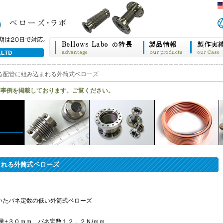
れる配管に組み込まれる外筒式ベローズ
作事例を掲載しております。ご覧ください。
まれる外筒式ベローズ
に付いたバネ定数の低い外筒式ベローズ
縮量+３０ｍｍ バネ定数１２．２Ｎ/ｍｍ