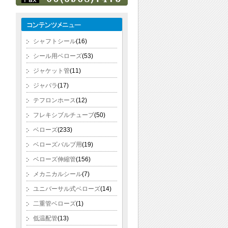
シャフトシール
(16)
シール用ベローズ
(53)
ジャケット管
(11)
ジャバラ
(17)
テフロンホース
(12)
フレキシブルチューブ
(50)
ベローズ
(233)
ベローズバルブ用
(19)
ベローズ伸縮管
(156)
メカニカルシール
(7)
ユニバーサル式ベローズ
(14)
二重管ベローズ
(1)
低温配管
(13)