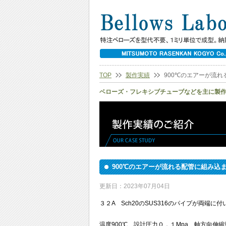
TOP
製作実績
900℃のエアーが流
ベローズ・フレキシブチューブなどを主に製
900℃のエアーが流れる配管に組み込
更新日：2023年07月04日
３２A Sch20のSUS316のパイプが両端
温度900℃ 設計圧力０．１Mpa 軸方向伸