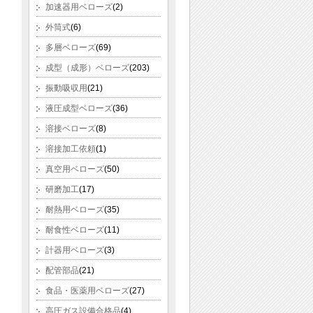
加速器用ベローズ
(2)
外筒式
(6)
多層ベローズ
(69)
成型（成形）ベローズ
(203)
振動吸収用
(21)
液圧成型ベローズ
(36)
溶接ベローズ
(8)
溶接加工依頼
(1)
真空用ベローズ
(50)
研磨加工
(17)
耐熱用ベローズ
(35)
耐食性ベローズ
(11)
計器用ベローズ
(3)
配管部品
(21)
食品・医薬用ベローズ
(27)
高圧ガス設備合格品
(4)