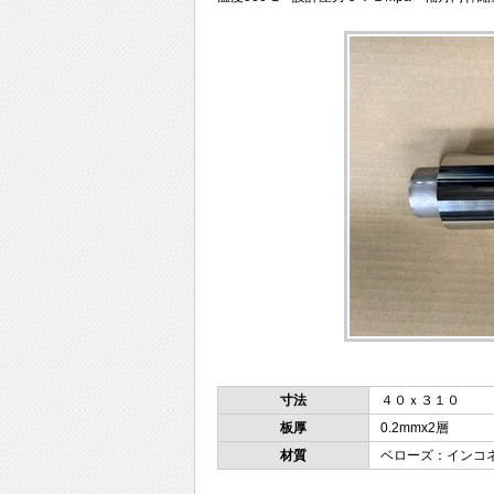
寸法
４０ｘ３１０
板厚
0.2mmx2層
材質
ベローズ：インコネ