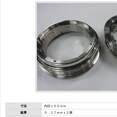
寸法
内径１５０ｍｍ
板厚
０．１７ｍｍｘ２層