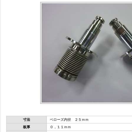
寸法
ベローズ内径 ２５ｍｍ
板厚
０，１１ｍｍ