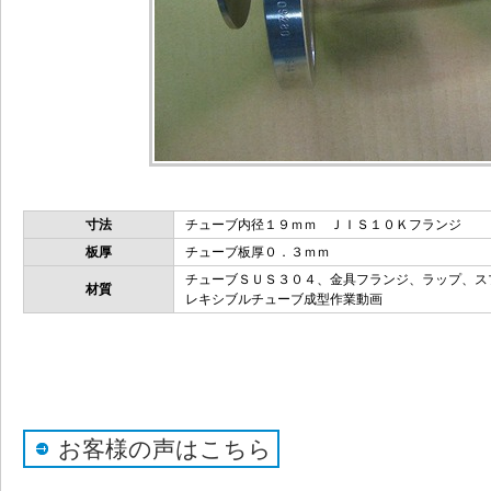
寸法
チューブ内径１９ｍｍ ＪＩＳ１０Ｋフランジ
板厚
チューブ板厚０．３ｍｍ
チューブＳＵＳ３０４、金具フランジ、ラップ、ス
材質
レキシブルチューブ成型作業動画
お客様の声はこちら