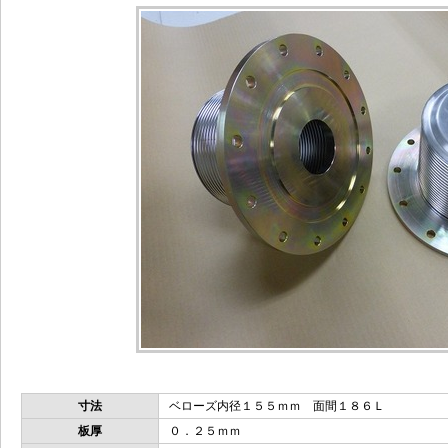
寸法
ベローズ内径１５５ｍｍ 面間１８６Ｌ
板厚
０．２５ｍｍ