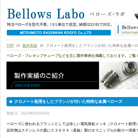
TOP
製作実績
クロメート処理をしたフランジが付いた特殊な金属ベ
ベローズ・フレキシブチューブなどを主に製作事例を掲載しております。ご覧
クロメート処理をしたフランジが付いた特殊な金属ベローズ
更新日：2014年03月04日
ベローズに使われるフランジとしては珍しい電気亜鉛メッキ（クロメート処理
反対側はステンレスの蓋にＣ３６０４（真鍮）製のオスニップルが銀ロー溶接