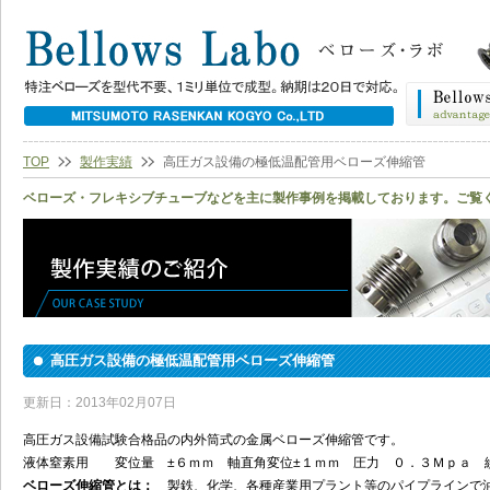
TOP
製作実績
高圧ガス設備の極低温配管用ベローズ伸縮管
ベローズ・フレキシブチューブなどを主に製作事例を掲載しております。ご覧
高圧ガス設備の極低温配管用ベローズ伸縮管
更新日：2013年02月07日
高圧ガス設備試験合格品の内外筒式の金属ベローズ伸縮管です。
液体窒素用 変位量 ±６ｍｍ 軸直角変位±１ｍｍ 圧力 ０．３Ｍｐａ
ベローズ伸縮管とは：
製鉄、化学、各種産業用プラント等のパイプラインで油