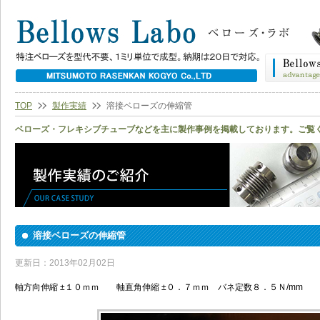
TOP
製作実績
溶接ベローズの伸縮管
ベローズ・フレキシブチューブなどを主に製作事例を掲載しております。ご覧
溶接ベローズの伸縮管
更新日：2013年02月02日
軸方向伸縮 ±１０ｍｍ 軸直角伸縮 ±０．７ｍｍ バネ定数８．５Ｎ/mm