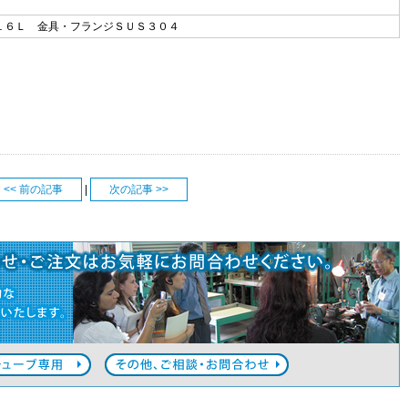
１６Ｌ 金具・フランジＳＵＳ３０４
<< 前の記事
|
次の記事 >>