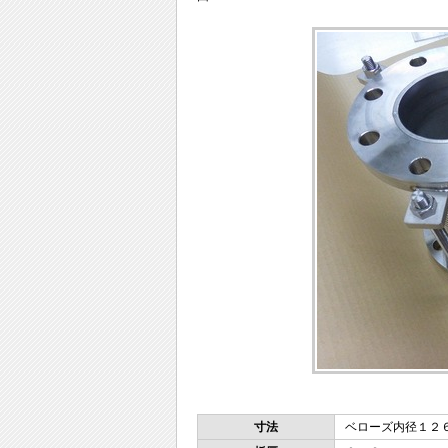
寸法
ベローズ内径１２