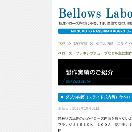
TOP
製作実績
ダブル内筒（スライド
ベローズ・フレキシブチューブなどを主に製
ダブル内筒（スライド式内筒）付ベロ
更新日：2013年10月01日
顆粒状の流体のためベローズ内面を擦らない
フランジＪＩＳ１０Ｋ １００Ａ 使用圧力１
回