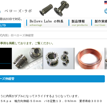
式内筒）付ベローズ伸縮管
作事例を掲載しております。ご覧ください。
ーズ伸縮管
ように内筒がダブルになってスライドするようになっています。
５Ｋｐａ 軸方向伸縮-５０ｍｍ バネ定数１３．０Ｎ/ｍｍ 要求寿命３０００