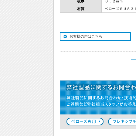
板厚
０．２ｍｍ
材質
ベローズＳＵＳ３
お客様の声はこちら