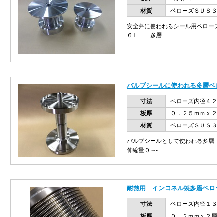
材質
ベローズＳＵＳ３
安全弁に使われるシール用ベロー
６Ｌ 多層...
バルブシールに使われる多層ベ
寸法
ベローズ内径４
板厚
０．２５ｍｍｘ２
材質
ベローズＳＵＳ３
バルブシールとして使われる多層
伸縮量０～-...
耐熱用 インコネル製多層ベロ
寸法
ベローズ内径１３
板厚
０．２ｍｍｘ２層