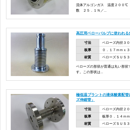
流体アルゴンガス 温度２００℃
数 ２５．１Ｎ／...
高圧用ベローバルブに使われる
寸法
ベローズ内径３０
板厚
０．１７ｍｍｘ３
材質
ベローズＳＵＳ３
ベローズの形状が普通は丸い形状
す。この形状は...
極低温プラントの液体酸素配管
ズ伸縮管」
寸法
ベローズ内径２
板厚
板厚０．１４ｍｍ
材質
ベローズＳＵＳ３