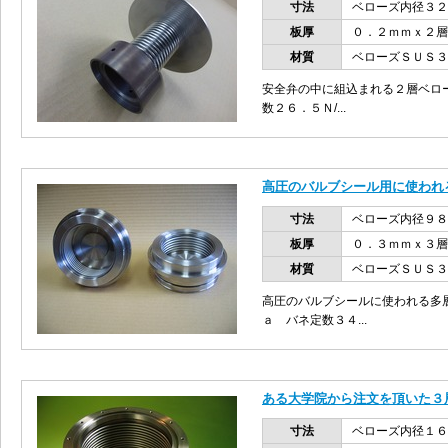
寸法
ベローズ内径３２
板厚
０．２ｍｍｘ２層
材質
ベローズＳＵＳ３
安全弁の中に組込まれる２層ベロ
数２６．５Ｎ/...
高圧のバルブシール用に使われ
寸法
ベローズ内径９８
板厚
０．３ｍｍｘ３層
材質
ベローズＳＵＳ３
高圧のバルブシールに使われる多
ａ バネ定数３４...
ある大学院から注文を頂いた３
寸法
ベローズ内径１６