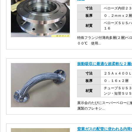
寸法
ベローズ内径２３
板厚
０．２ｍｍｘ２層
ベローズＳＵＳハ
材質
１６
特殊フランジ付薄肉多層(２層)ベ
００℃ 使用...
振動吸収に最適な超柔軟な２層
寸法
２５Ａｘ４００Ｌ
板厚
０．１６ｘ２層
チューブＳＵＳ３
材質
ンジ・短管ＳＵＳ
展示会のたびにスーパーベローに
属製のフレキシ...
窒素ガスの配管に使われる内筒