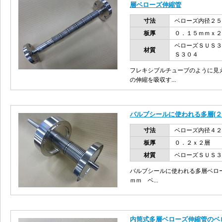
層ベローズ伸縮管
寸法
ベローズ内径２５
板厚
０．１５ｍｍｘ２
ベローズＳＵＳ３
材質
Ｓ３０４
フレキシブルチューブのように見
の伸縮を吸収す...
バルブシールに使われる多層(
寸法
ベローズ内径４２
板厚
０．２ｘ２層
材質
ベローズＳＵＳ
バルブシールに使われる多層ベロ
ｍｍ ベ...
内筒式多層ベローズ伸縮管のベ