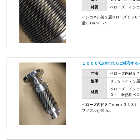
材質
ベローズ イン
インコネル製２層ベローズ１３０
量±３ｍｍ バ...
１０００℃の排ガスに対応する
寸法
ベローズ内径８７
板厚
０．２ｍｍｘ３層
ベローズ インコ
材質
０４ 耐熱用ベロ
ベローズ内径８７ｍｍｘ３１８Ｌ
プノズルが沢山...