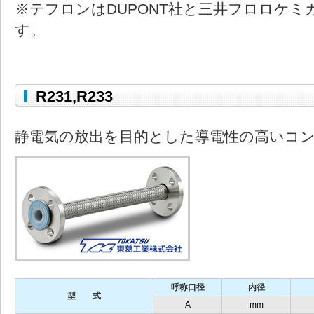
※テフロンはDUPONT社と三井フロロケミ
す。
R231,R233
静電気の放出を目的とした導電性の高いコ
呼称口径
内径
型 式
A
mm