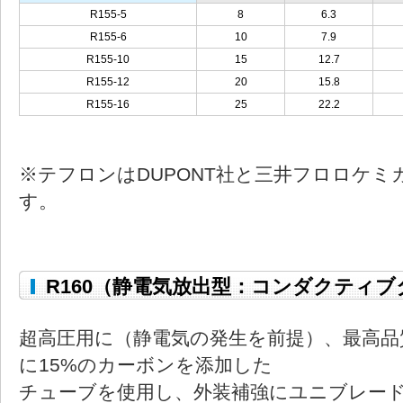
R155-5
8
6.3
R155-6
10
7.9
R155-10
15
12.7
R155-12
20
15.8
R155-16
25
22.2
※テフロンはDUPONT社と三井フロロケミ
す。
R160（静電気放出型：コンダクティブ
超高圧用に（静電気の発生を前提）、最高品
に15%のカーボンを添加した
チューブを使用し、外装補強にユニブレー