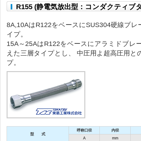
R155 (静電気放出型：コンダクティブ
8A,10AはR122をベースにSUS304硬
イプ。
15A～25AはR122をベースにアラミドブ
えた三層タイプとし、 中圧用よ超高圧用と
プ。
呼称口径
内径
型 式
A
mm