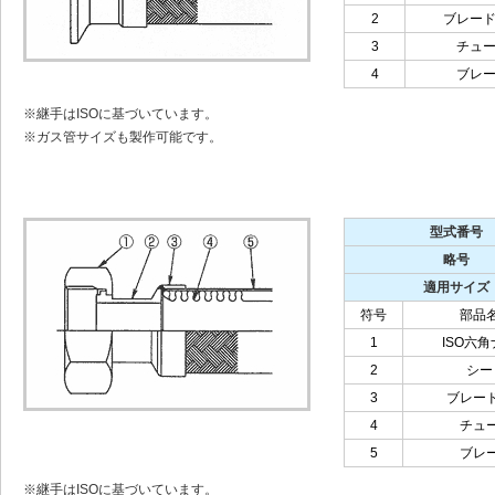
2
ブレー
3
チュ
4
ブレ
※継手はISOに基づいています。
※ガス管サイズも製作可能です。
型式番号
略号
適用サイズ
符号
部品
1
ISO六
2
シー
3
ブレー
4
チュ
5
ブレ
※継手はISOに基づいています。