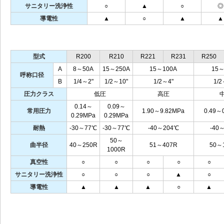
サニタリー洗浄性
○
▲
○
◎
導電性
▲
○
▲
▲
型式
R200
R210
R221
R231
R250
A
8～50A
15～250A
15～100A
15～
呼称口径
B
1/4
～2"
1/2
～10"
1/2
～4"
1/2
圧力クラス
低圧
高圧
0.14～
0.09～
常用圧力
1.90～9.82MPa
0.49～
0.29MPa
0.29MPa
耐熱
‐30～77℃
‐30～77℃
‐40～204℃
‐40
50～
曲半径
40～250R
51～407R
50～
1000R
真空性
○
○
○
○
○
サニタリー洗浄性
○
○
○
▲
○
導電性
▲
▲
▲
○
▲