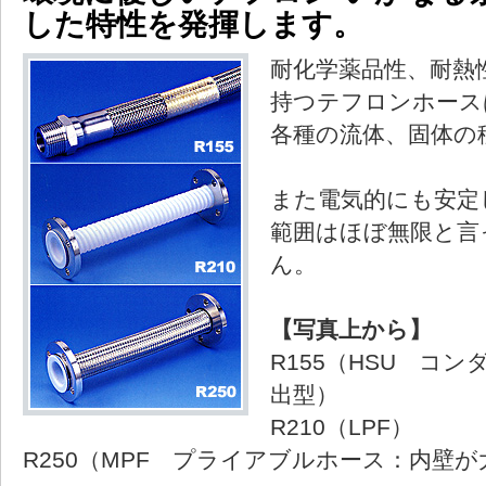
した特性を発揮します。
耐化学薬品性、耐熱
持つテフロンホース
各種の流体、固体の
また電気的にも安定
範囲はほぼ無限と言
ん。
【写真上から】
R155（HSU コ
出型）
R210（LPF）
R250（MPF プライアブルホース：内壁