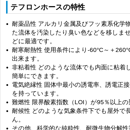
テフロンホースの特性
耐薬品性 アルカリ金属及びフッ素系化学
た流体を汚染したり臭い色などを移しま
どに最適です。
耐寒耐熱性 使用条件により-60°C～＋26
出来ます。
非粘着性 どのような流体でも内面に粘着
簡単にできます。
電気絶縁性 固体中最小の誘電率、誘電正
を持っています。
難燃性 限界酸素指数（LOI）が95％以上
耐候性 どのような気象条件下でも屋外で
ん。
その他、科学的な純粋性、耐微生物分解性