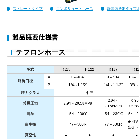
ストレートタイプ
コンボリュートホース
静電気放出タイプ
テフロンホース
型式
R115
R122
R117
R1
A
8～40A
8～40A
10～3
呼称口径
B
1/4
～1
1/2
"
1/4
～1
1/2
"
3/8
～
圧力クラス
中圧
2.94～
0.3
常用圧力
2.94～20.58MPa
20.58MPa
0.98
耐熱
‐54～230℃
‐54～230℃
‐54～
★別途
曲半径
77～500R
77～500R
合せ下
真空性
▲
▲
▲
▲