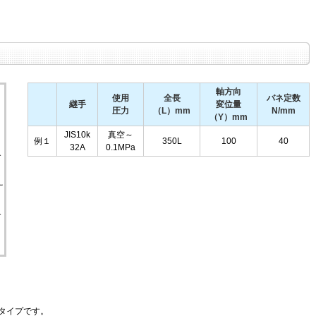
軸方向
使用
全長
バネ定数
継手
変位量
圧力
（L）mm
N/mm
（Y）mm
JIS10k
真空～
例１
350L
100
40
32A
0.1MPa
タイプです。