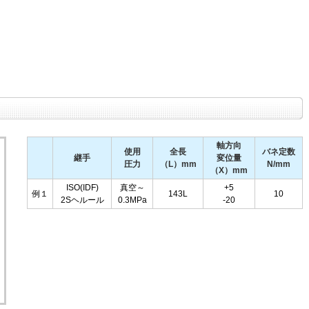
軸方向
使用
全長
バネ定数
継手
変位量
圧力
（L）mm
N/mm
（X）mm
ISO(IDF)
真空～
+5
例１
143L
10
2Sヘルール
0.3MPa
-20