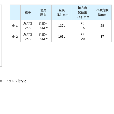
軸方向
使用
全長
バネ定数
継手
変位量
圧力
（L）mm
N/mm
（X）mm
ガス管
真空～
+5
例１
137L
28
25A
1.0MPa
-15
ガス管
真空～
+7
例２
163L
37
25A
1.0MPa
-20
管、フランジ付など