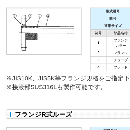
型式番号
略号
適用サイズ
符号
部品名称
フランジ
1
カラー
2
フランジ
3
チューブ
4
ブレード
※JIS10K、JIS5K等フランジ規格をご指定
※接液部SUS316Lも製作可能です。
フランジR式ルーズ