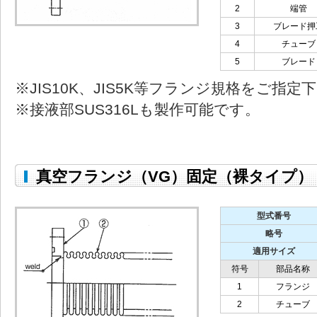
2
端管
3
ブレード押
4
チューブ
5
ブレード
※JIS10K、JIS5K等フランジ規格をご指定
※接液部SUS316Lも製作可能です。
真空フランジ（VG）固定（裸タイプ）
型式番号
略号
適用サイズ
符号
部品名称
1
フランジ
2
チューブ