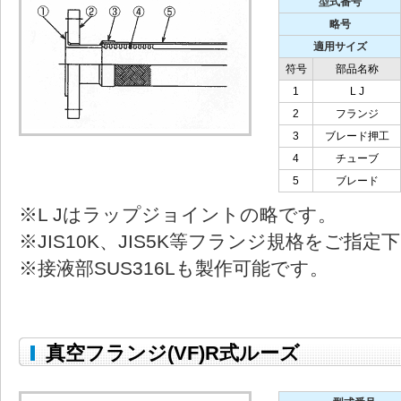
型式番号
略号
適用サイズ
符号
部品名称
1
L J
2
フランジ
3
ブレード押工
4
チューブ
5
ブレード
※L Jはラップジョイントの略です。
※JIS10K、JIS5K等フランジ規格をご指定
※接液部SUS316Lも製作可能です。
真空フランジ(VF)R式ルーズ