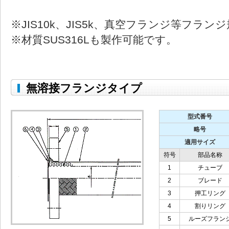
※JIS10k、JIS5k、真空フランジ等フラ
※材質SUS316Lも製作可能です。
無溶接フランジタイプ
型式番号
略号
適用サイズ
符号
部品名称
1
チューブ
2
ブレード
3
押工リング
4
割りリング
5
ルーズフラン