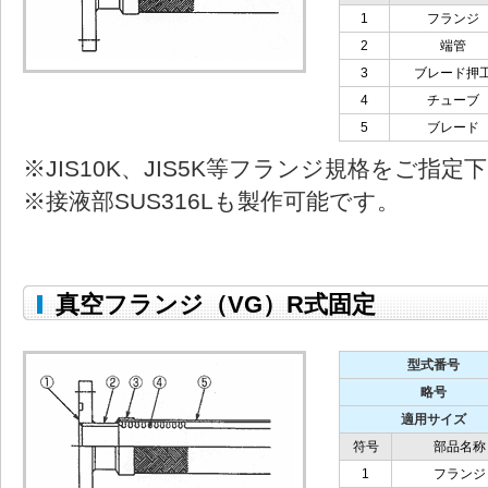
1
フランジ
2
端管
3
ブレード押
4
チューブ
5
ブレード
※JIS10K、JIS5K等フランジ規格をご指定
※接液部SUS316Lも製作可能です。
真空フランジ（VG）R式固定
型式番号
略号
適用サイズ
符号
部品名称
1
フランジ