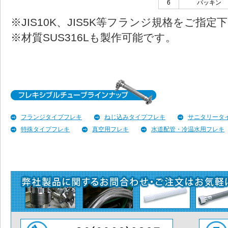
6
パッキン
※JIS10K、JIS5K等フランジ規格をご指定
※材質SUS316Lも製作可能です。
フランジタイプフレキ
ねじ込みタイプフレキ
サニタリータ
特殊タイプフレキ
真空用フレキ
水道配管・冷温水用フレキ