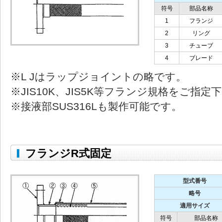
符号
部品名称
1
フランジ
2
リング
3
チューブ
4
ブレード
※L Jはラップジョイントの略です。
※JIS10K、JIS5K等フランジ規格をご指定
※接液部SUS316Lも製作可能です。
フランジR式固定
型式番号
略号
適用サイズ
符号
部品名称