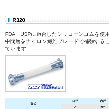
R320
FDA・USPに適合したシリコーンゴムを使
中間層をナイロン繊維ブレードで補強する
ています。
口径
内径
型式
A
mm