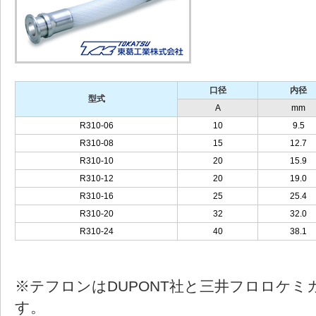
口径
内径
型式
A
mm
R310-06
10
9.5
R310-08
15
12.7
R310-10
20
15.9
R310-12
20
19.0
R310-16
25
25.4
R310-20
32
32.0
R310-24
40
38.1
※テフロンはDUPONT社と三井フロロケミ
す。