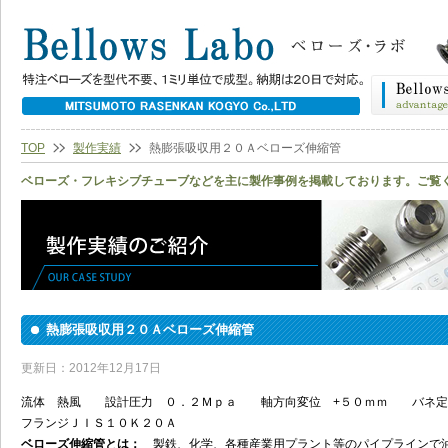
TOP
製作実績
熱膨張吸収用２０Ａベローズ伸縮管
ベローズ・フレキシブチューブなどを主に製作事例を掲載しております。ご覧
熱膨張吸収用２０Ａベローズ伸縮管
更新日：2012年12月17日
流体 熱風 設計圧力 ０．２Ｍｐａ 軸方向変位 +５０ｍｍ バネ定数
フランジＪＩＳ１０Ｋ２０Ａ
ベローズ伸縮管とは：
製鉄、化学、各種産業用プラント等のパイプラインで油