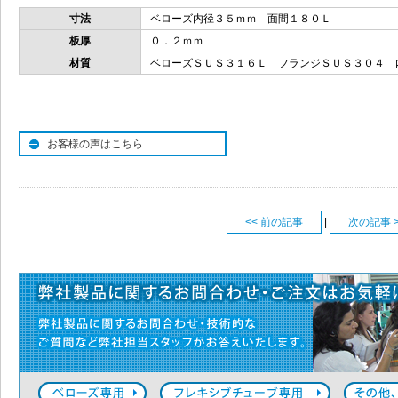
寸法
ベローズ内径３５ｍｍ 面間１８０Ｌ
板厚
０．２ｍｍ
材質
ベローズＳＵＳ３１６Ｌ フランジＳＵＳ３０４ 
お客様の声はこちら
<< 前の記事
|
次の記事 >