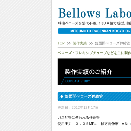
TOP
製作実績
短面間ベローズ伸縮管
ベローズ・フレキシブチューブなどを主に製
短面間ベローズ伸縮管
更新日：2012年12月17日
ガス配管に使われる伸縮管
使用圧力 ０．０５MPa 軸方向伸縮 ±３