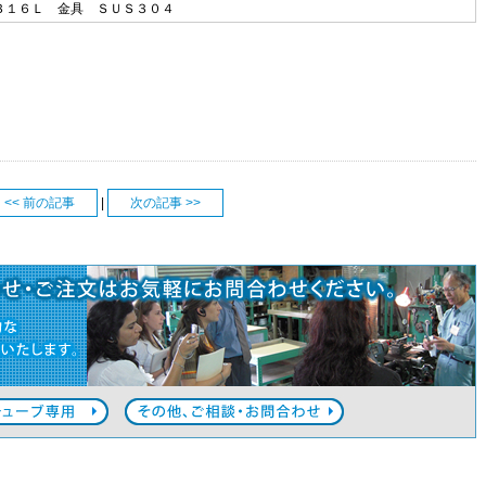
３１６Ｌ 金具 ＳＵＳ３０４
<< 前の記事
|
次の記事 >>