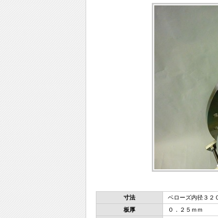
寸法
ベローズ内径３２
板厚
０．２５ｍｍ