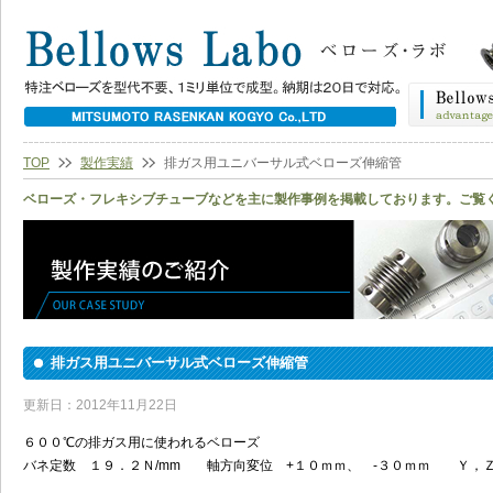
TOP
製作実績
排ガス用ユニバーサル式ベローズ伸縮管
ベローズ・フレキシブチューブなどを主に製作事例を掲載しております。ご覧
排ガス用ユニバーサル式ベローズ伸縮管
更新日：2012年11月22日
６００℃の排ガス用に使われるベローズ
バネ定数 １９．２Ｎ/mm 軸方向変位 +１０ｍｍ、 -３０ｍｍ Ｙ，Ｚ