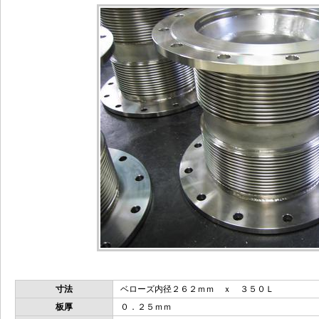
寸法
ベローズ内径２６２ｍｍ ｘ ３５０Ｌ
板厚
０．２５ｍｍ