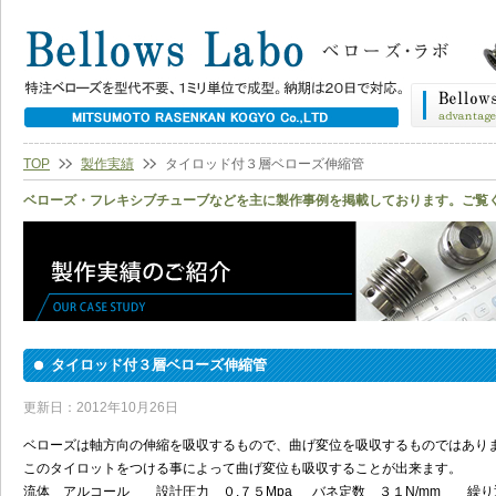
TOP
製作実績
タイロッド付３層ベローズ伸縮管
ベローズ・フレキシブチューブなどを主に製作事例を掲載しております。ご覧
タイロッド付３層ベローズ伸縮管
更新日：2012年10月26日
ベローズは軸方向の伸縮を吸収するもので、曲げ変位を吸収するものではあり
このタイロットをつける事によって曲げ変位も吸収することが出来ます。
流体 アルコール 設計圧力 ０.７５Mpa バネ定数 ３１N/mm 繰