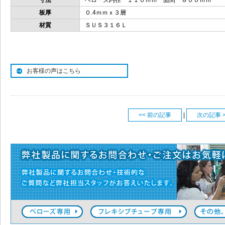
寸法
ベローズ内径 １１０ｍｍ 面間 ８００ｍｍ 
板厚
０.4ｍｍｘ３層
材質
ＳＵＳ３１６Ｌ
お客様の声はこちら
<< 前の記事
|
次の記事 >