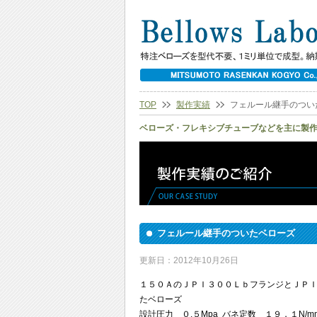
TOP
製作実績
フェルール継手のつい
ベローズ・フレキシブチューブなどを主に製
フェルール継手のついたベローズ
更新日：2012年10月26日
１５０ＡのＪＰＩ３００ＬｂフランジとＪＰ
たベローズ
設計圧力 ０.５Mpa バネ定数 １９，１N/