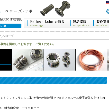
たベローズ
作事例を掲載しております。ご覧ください。
Ｉ１５０Ｌｂフランジに取り付けが短時間でできるフェルール継手が取り付けられ
mm 軸方向変位 ー１２０ｍｍ