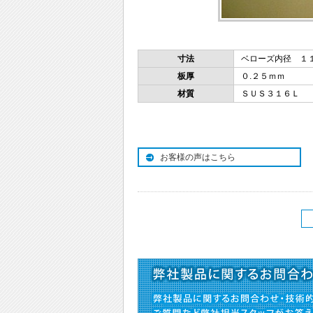
寸法
ベローズ内径 １
板厚
０.２５ｍｍ
材質
ＳＵＳ３１６Ｌ
お客様の声はこちら