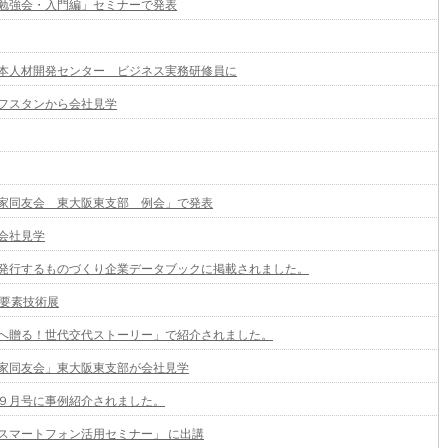
勉強会・入門編」セミナーで発表
本人材開発センター ビジネス実務研修員に
フスタンから会社見学
家同友会 東大阪東支部 例会」で発表
会社見学
発行するものづくり企業データブックに掲載されました。
械要素技術展
へ贈る！世代交代ストーリー」で紹介されました。
家同友会」東大阪東支部が会社見学
９月号に事例紹介されました。
スマートフォン活用セミナー」 に出講