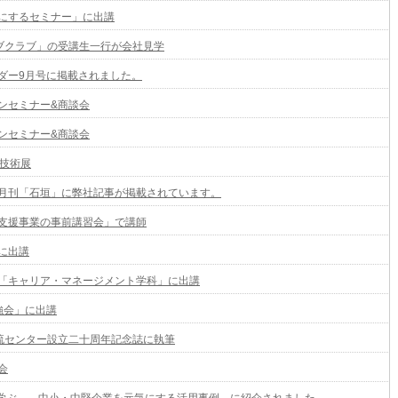
にするセミナー」に出講
ョブクラブ」の受講生一行が会社見学
ダー9月号に掲載されました。
ンセミナー&商談会
ンセミナー&商談会
素技術展
月刊「石垣」に弊社記事が掲載されています。
支援事業の事前講習会」で講師
に出講
「キャリア・マネージメント学科」に出講
勉強会」に出講
交流センター設立二十周年記念誌に執筆
会