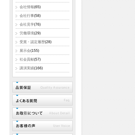
会社情報
(65)
会社行事
(58)
会社見学
(76)
労働環境
(29)
受賞・認定履歴
(28)
展示会
(155)
社会貢献
(57)
講演実績
(166)