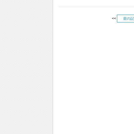
<<
前の記