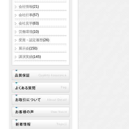
会社情報
(21)
会社行事
(57)
会社見学
(63)
労働環境
(10)
受賞・認定履歴
(26)
展示会
(150)
講演実績
(145)