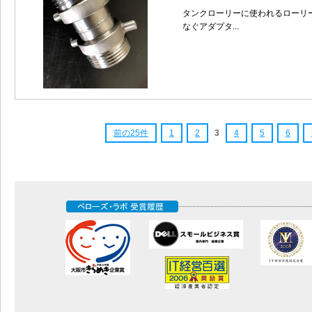
タンクローリーに使われるローリ
なぐアダプタ...
前の25件
1
2
3
4
5
6