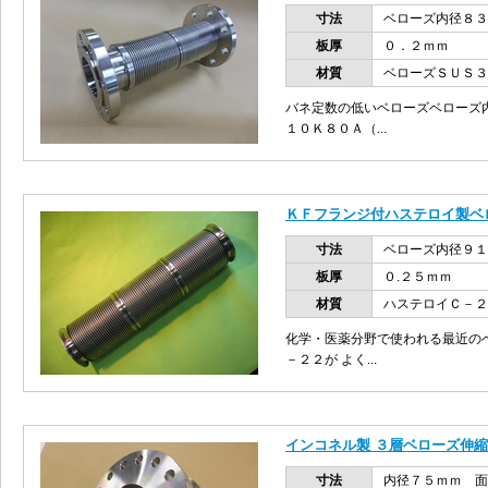
寸法
ベローズ内径８３
板厚
０．２ｍｍ
材質
ベローズＳＵＳ３
バネ定数の低いベローズベローズ
１０Ｋ８０Ａ（...
ＫＦフランジ付ハステロイ製ベ
寸法
ベローズ内径９
板厚
０.２５ｍｍ
材質
ハステロイＣ－２
化学・医薬分野で使われる最近の
－２２が よく...
インコネル製 ３層ベローズ伸
寸法
内径７５ｍｍ 面