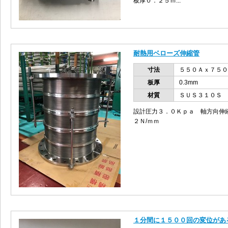
板厚０．２５ｍ...
耐熱用ベローズ伸縮管
寸法
５５０Ａｘ７５０
板厚
0.3mm
材質
ＳＵＳ３１０Ｓ
設計圧力３．０Ｋｐａ 軸方向伸
２Ｎ/ｍｍ
１分間に１５００回の変位があ