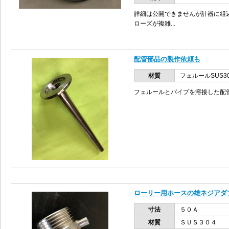
詳細は公開できませんが計器に組
ローズが複雑...
配管部品の製作依頼も
材質
フェルールSUS30
フェルールとパイプを溶接した配
ローリー用ホースの雄ネジアダ
寸法
５０Ａ
材質
ＳＵＳ３０４