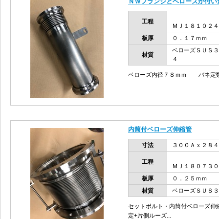
ＮＷフランジとベローズが付い
工程
ＭＪ１８１０２４
板厚
０．１７ｍｍ
ベローズＳＵＳ３
材質
４
ベローズ内径７８ｍｍ バネ定数
内筒付ベローズ伸縮管
寸法
３００Ａｘ２８４
工程
ＭＪ１８０７３０
板厚
０．２５ｍｍ
材質
ベローズＳＵＳ３
セットボルト・内筒付ベローズ伸
定+片側ルーズ...