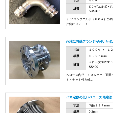
寸法
８０A
ロングエルボ・丸ニ
材質
SUS316
９０°ロングエルボ（８０Ａ）の
片側にＯＺ－Ｄ...
両端に特殊フランジが付いたボ
寸法
１００A x １
板厚
０．２５ｍｍ
ベローズSUS31
材質
SS400
ベローズ内径 １０５ｍｍ 面間
ト・ナット付き軸...
バネ定数の低いベローズ伸縮管
寸法
内径１２７ｍｍ 
板厚
0.3mm