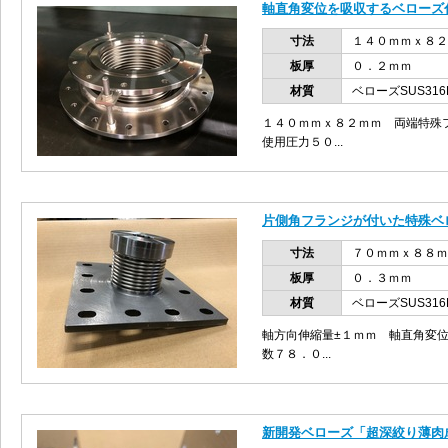
軸直角変位を吸収するベローズ
寸法
１４０ｍｍｘ８２
板厚
０．２ｍｍ
材質
ベローズSUS31
１４０ｍｍｘ８２ｍｍ 両端特殊
使用圧力５０...
片側角フランジが付いた特殊ベ
寸法
７０ｍｍｘ８８ｍ
板厚
０．３ｍｍ
材質
ベローズSUS316
軸方向伸縮量±１ｍｍ 軸直角変位
数７８．０...
新開発ベローズ「超深絞り薄肉