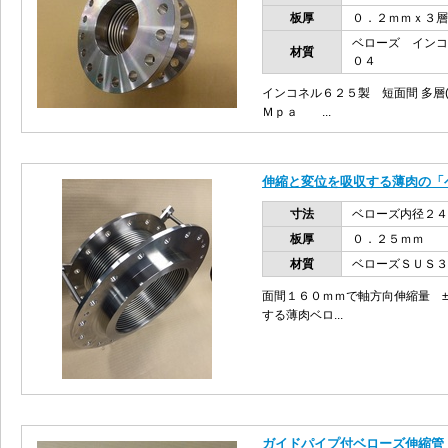
板厚
０．２ｍｍｘ３層
ベローズ イン
材質
０４
インコネル６２５製 短面間 多層
Ｍｐａ ...
伸縮と変位を吸収する薄肉の「
寸法
ベローズ内径２４
板厚
０．２５ｍｍ
材質
ベローズＳＵＳ３
面間１６０ｍｍで軸方向伸縮量 
する薄肉ベロ...
ガイドパイプ付ベローズ伸縮管