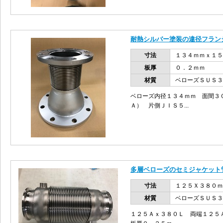
耐熱シルバー塗装の違径フラン
寸法
１３４ｍｍｘ１５
板厚
０．２ｍｍ
材質
ベローズＳＵＳ３
ベローズ内径１３４ｍｍ 面間３
Ａ） 片側ＪＩＳ５...
多層ベローズのセミジャケット
寸法
１２５Ｘ３８０ｍ
材質
ベローズＳＵＳ３
１２５Ａｘ３８０Ｌ 両端１２５