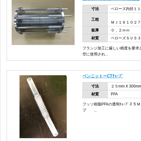
寸法
ベローズ内径１
工程
ＭＪ１６１０２７
板厚
０．２ｍｍ
材質
ベローズＳＵＳ３
フランジ加工に厳しい精度を要求
空に使用され...
ペンニットーCTﾁｭｰﾌﾞ
寸法
２５mm X 300m
材質
PFA
フッソ樹脂PFAの透明ﾁｭｰﾌﾞ２
プ ...