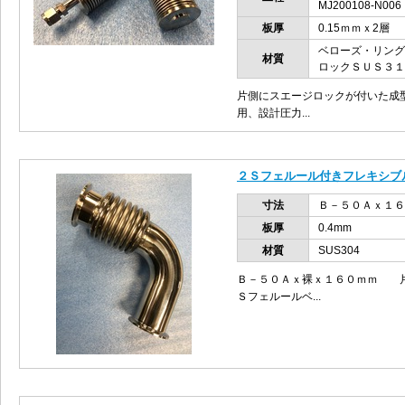
MJ200108-N006
板厚
0.15ｍｍｘ2層
ベローズ・リング
材質
ロックＳＵＳ３１
片側にスエージロックが付いた成型
用、設計圧力...
２Ｓフェルール付きフレキシブ
寸法
Ｂ－５０Ａｘ１６
板厚
0.4mm
材質
SUS304
Ｂ－５０Ａｘ裸ｘ１６０ｍｍ 片
Ｓフェルールベ...