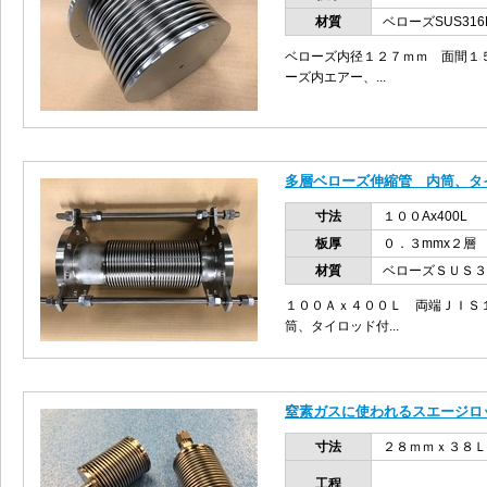
材質
ベローズSUS316
ベローズ内径１２７ｍｍ 面間１
ーズ内エアー、...
多層ベローズ伸縮管 内筒、タ
寸法
１００Ax400L
板厚
０．３mmx２層
材質
ベローズＳＵＳ３
１００Ａｘ４００Ｌ 両端ＪＩＳ
筒、タイロッド付...
窒素ガスに使われるスエージロ
寸法
２８ｍｍｘ３８Ｌ
工程