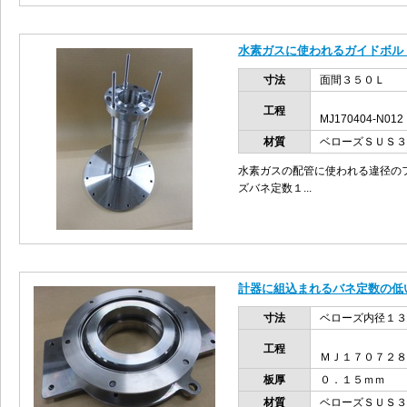
水素ガスに使われるガイドボル
寸法
面間３５０Ｌ
工程
MJ170404-N012
材質
ベローズＳＵＳ
水素ガスの配管に使われる違径の
ズバネ定数１...
計器に組込まれるバネ定数の低
寸法
ベローズ内径１３
工程
ＭＪ１７０７２８
板厚
０．１５ｍｍ
材質
ベローズＳＵＳ３