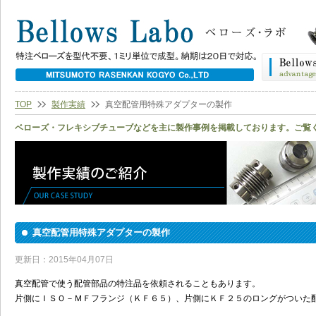
TOP
製作実績
真空配管用特殊アダプターの製作
ベローズ・フレキシブチューブなどを主に製作事例を掲載しております。ご覧
真空配管用特殊アダプターの製作
更新日：2015年04月07日
真空配管で使う配管部品の特注品を依頼されることもあります。
片側にＩＳＯ－ＭＦフランジ（ＫＦ６５）、片側にＫＦ２５のロングがついた