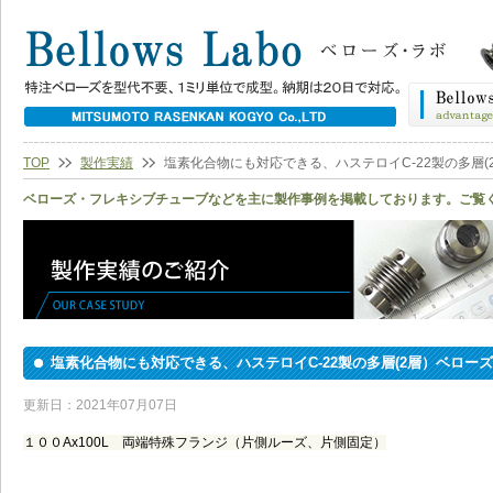
TOP
製作実績
塩素化合物にも対応できる、ハステロイC-22製の多層(
ベローズ・フレキシブチューブなどを主に製作事例を掲載しております。ご覧
塩素化合物にも対応できる、ハステロイC-22製の多層(2層）ベローズ
更新日：2021年07月07日
１００Ax100L 両端特殊フランジ（片側ルーズ、片側固定）