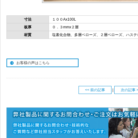
寸法
１００Ax100L
板厚
０．３mmx２層
材質
塩素化合物、多層ベローズ、２層ベローズ、ハステロ
お客様の声はこちら
<< 前の記事
|
次の記事 >