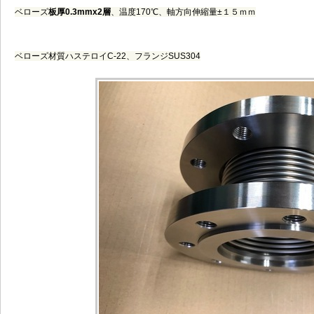
ベローズ
板厚0.3mmx2層
、温度170℃、軸方向伸縮量±１５ｍｍ
ベローズ材質ハステロイC-22、フランジSUS304