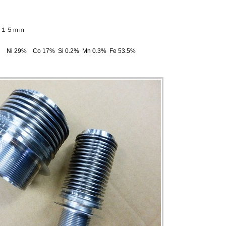
１５ｍｍ
Co 17% Si 0.2% Mn 0.3% Fe 53.5%