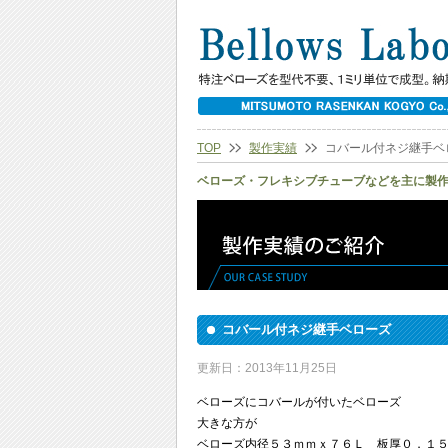
TOP
製作実績
コバール付ネジ継手ベ
ベローズ・フレキシブチューブなどを主に製
コバール付ネジ継手ベローズ
更新日：2013年11月25日
ベローズにコバールが付いたベローズ
大きな方が
ベローズ内径５３ｍｍｘ７６Ｌ 板厚０．１