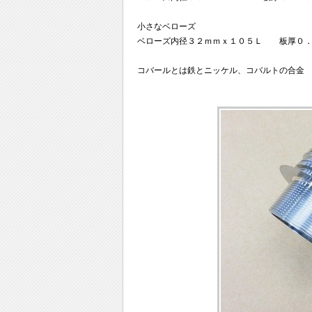
小さなベローズ
ベローズ内径３２ｍｍｘ１０５Ｌ 板厚０．
コバールとは鉄とニッケル、コバルトの合金 Ni 29% 