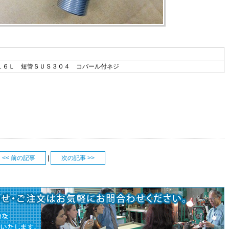
１６Ｌ 短管ＳＵＳ３０４ コバール付ネジ
<< 前の記事
|
次の記事 >>