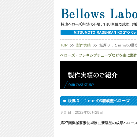
TOP
製作実績
板厚０．１ｍｍの3層
ベローズ・フレキシブチューブなどを主に製
板厚０．１ｍｍの3層成型ベローズ
更新日：2022年06月29日
第27回機械要素技術展に新製品の成形ベローズで