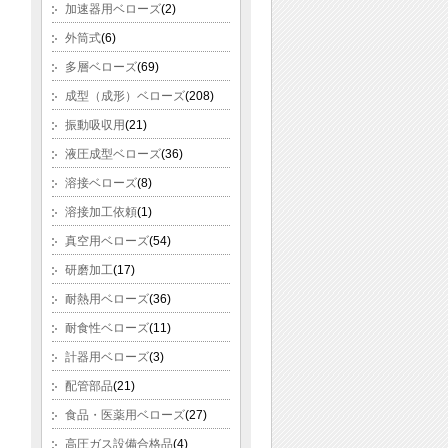
加速器用ベローズ
(2)
外筒式
(6)
多層ベローズ
(69)
成型（成形）ベローズ
(208)
振動吸収用
(21)
液圧成型ベローズ
(36)
溶接ベローズ
(8)
溶接加工依頼
(1)
真空用ベローズ
(54)
研磨加工
(17)
耐熱用ベローズ
(36)
耐食性ベローズ
(11)
計器用ベローズ
(3)
配管部品
(21)
食品・医薬用ベローズ
(27)
高圧ガス設備合格品
(4)