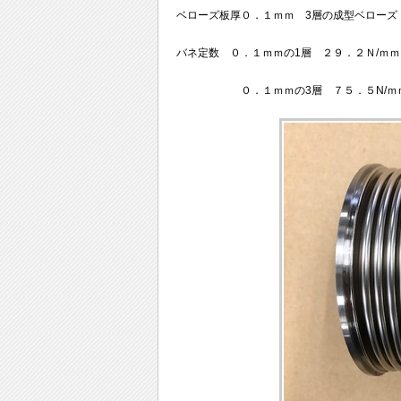
ベローズ板厚０．１ｍｍ 3層の成型ベロー
バネ定数 ０．１ｍｍの1層 ２９．２Ｎ/ｍ
０．１ｍｍの3層 ７５．５N/ｍｍ 