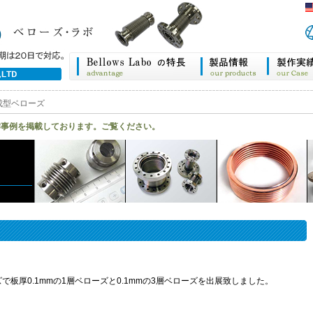
成型ベローズ
作事例を掲載しております。ご覧ください。
板厚0.1mmの1層ベローズと0.1mmの3層ベローズを出展致しました。