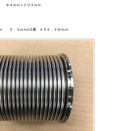
ズ ８４ｍｍｘ１０２ｍｍ
ｍ
０．３ｍｍの1層 ４９４．３Ｎ/ｍｍ