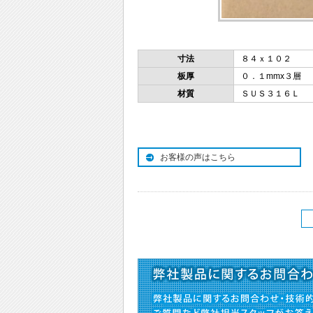
寸法
８４ｘ１０２
板厚
０．１mmx３層
材質
ＳＵＳ３１６Ｌ
お客様の声はこちら