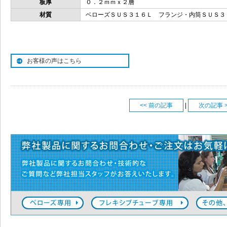
板厚
０．２ｍｍｘ２層
材質
ベローズＳＵＳ３１６Ｌ フランジ・内筒ＳＵＳ３
お客様の声はこちら
<< 前の記事
|
次の記事 >