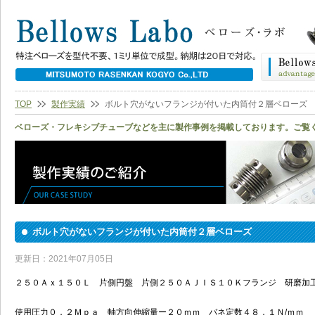
TOP
製作実績
ボルト穴がないフランジが付いた内筒付２層ベローズ
ベローズ・フレキシブチューブなどを主に製作事例を掲載しております。ご覧
ボルト穴がないフランジが付いた内筒付２層ベローズ
更新日：2021年07月05日
２５０Ａｘ１５０Ｌ 片側円盤 片側２５０ＡＪＩＳ１０Ｋフランジ 研磨加
使用圧力０．２Ｍｐａ 軸方向伸縮量ー２０ｍｍ バネ定数４８．１Ｎ/ｍｍ