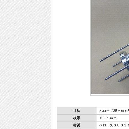
寸法
ベローズ35ｍｍｘ
板厚
０．１ｍｍ
材質
ベローズＳＵＳ３