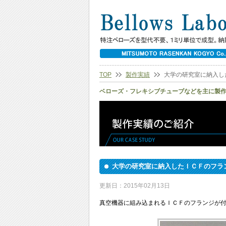
TOP
製作実績
大学の研究室に納入し
ベローズ・フレキシブチューブなどを主に製
大学の研究室に納入したＩＣＦのフラ
更新日：2015年02月13日
真空機器に組み込まれるＩＣＦのフランジが