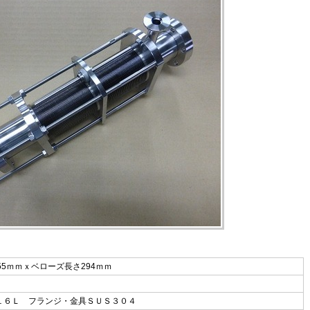
55ｍｍｘベローズ長さ294ｍｍ
１６Ｌ フランジ・金具ＳＵＳ３０４