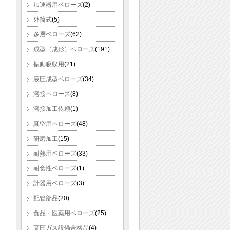
加速器用ベローズ
(2)
外筒式
(5)
多層ベローズ
(62)
成型（成形）ベローズ
(191)
振動吸収用
(21)
液圧成型ベローズ
(34)
溶接ベローズ
(8)
溶接加工依頼
(1)
真空用ベローズ
(48)
研磨加工
(15)
耐熱用ベローズ
(33)
耐食性ベローズ
(1)
計器用ベローズ
(3)
配管部品
(20)
食品・医薬用ベローズ
(25)
高圧ガス設備合格品
(4)