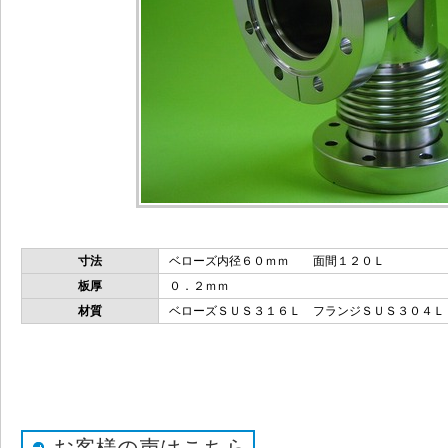
寸法
ベローズ内径６０ｍｍ 面間１２０Ｌ
板厚
０．２ｍｍ
材質
ベローズＳＵＳ３１６Ｌ フランジＳＵＳ３０４
お客様の声はこちら