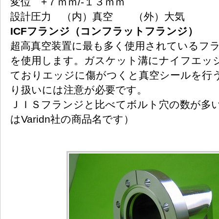
変位 +７ｍｍ/-１３ｍｍ
設計圧力 （内）真空 （外）大気
ICFフランジ（コンフラットフランジ）
超高真空装置に最も多く使用されているフ
を使用します。
ガスケット溝にナイフエッ
ておりエッジに傷がつくと真空シールを行
り扱いには注意が必要です。
ＪＩＳフランジと比べてボルト穴の数が多
はVaridn社の商品名です）