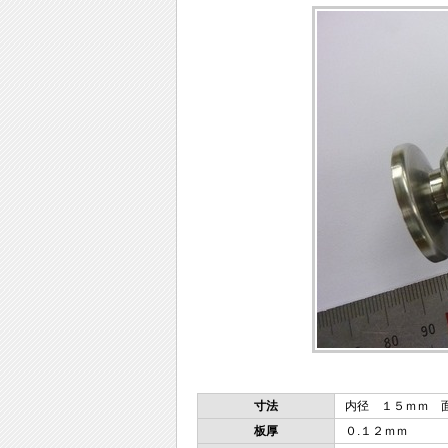
寸法
内径 １５ｍｍ 
板厚
０.１２ｍｍ