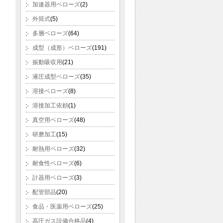
加速器用ベローズ
(2)
外筒式
(5)
多層ベローズ
(64)
成型（成形）ベローズ
(191)
振動吸収用
(21)
液圧成型ベローズ
(35)
溶接ベローズ
(8)
溶接加工依頼
(1)
真空用ベローズ
(48)
研磨加工
(15)
耐熱用ベローズ
(32)
耐食性ベローズ
(6)
計器用ベローズ
(3)
配管部品
(20)
食品・医薬用ベローズ
(25)
高圧ガス設備合格品
(4)