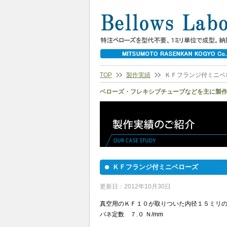
TOP
製作実績
ＫＦフランジ付ミニベ
ベローズ・フレキシブチューブなどを主に製
ＫＦフランジ付ミニベローズ
更新日：2012年10月30日
真空用のＫＦ１０が取りついた内径１５ミリ
バネ定数 ７.０ Ｎ/mm