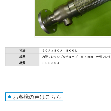
寸法
５０Ａｘ８０Ａ ８００Ｌ
板厚
内管フレキシブルチューブ ０.４ｍｍ 外管フレキ
材質
ＳＵＳ３０４
お客様の声はこちら