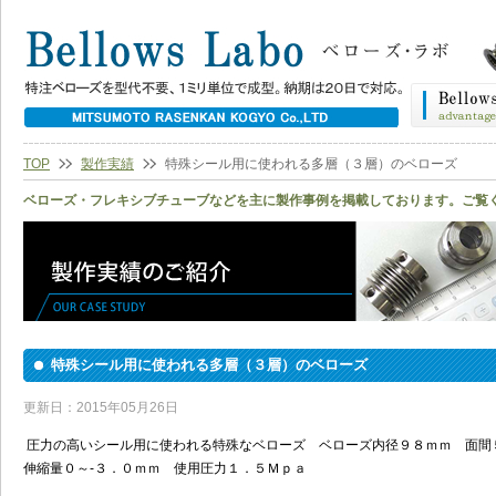
TOP
製作実績
特殊シール用に使われる多層（３層）のベローズ
ベローズ・フレキシブチューブなどを主に製作事例を掲載しております。ご覧
特殊シール用に使われる多層（３層）のベローズ
更新日：2015年05月26日
圧力の高いシール用に使われる特殊なベローズ ベローズ内径９８ｍｍ 面間
伸縮量０～-３．０ｍｍ 使用圧力１．５Ｍｐａ