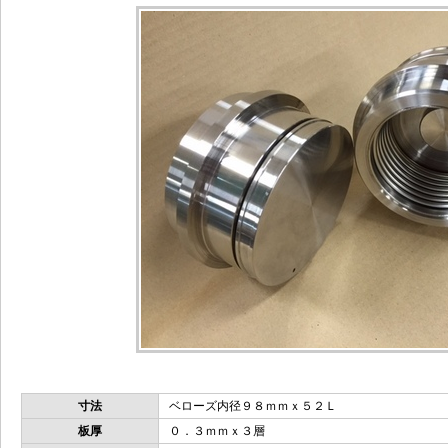
寸法
ベローズ内径９８ｍｍｘ５２Ｌ
板厚
０．３ｍｍｘ３層