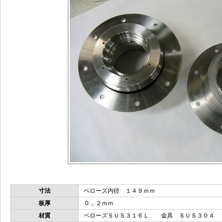
寸法
ベローズ内径 １４９ｍｍ
板厚
０，２ｍｍ
材質
ベローズＳＵＳ３１６Ｌ 金具 ＳＵＳ３０４