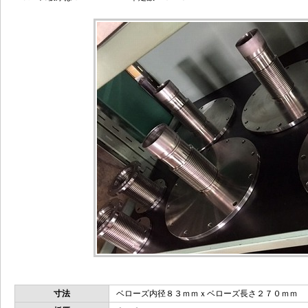
寸法
ベローズ内径８３ｍｍｘベローズ長さ２７０ｍｍ