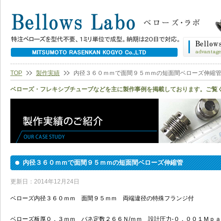
TOP
製作実績
内径３６０ｍｍで面間９５ｍｍの短面間ベローズ伸縮
ベローズ・フレキシブチューブなどを主に製作事例を掲載しております。ご覧
内径３６０ｍｍで面間９５ｍｍの短面間ベローズ伸縮管
更新日：2014年12月24日
ベローズ内径３６０ｍｍ 面間９５ｍｍ 両端違径の特殊フランジ付
ベローズ板厚０．３ｍｍ バネ定数２６６Ｎ/ｍｍ 設計圧力-０．００１Ｍｐ