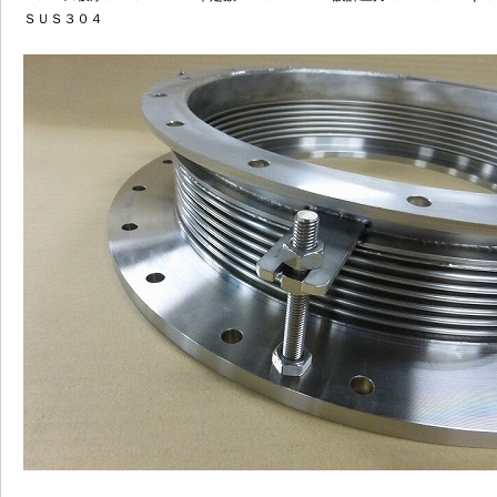
ＳＵＳ３０４