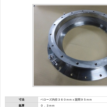
寸法
ベローズ内径３６０ｍｍｘ面間９５ｍｍ
板厚
０．３ｍｍ