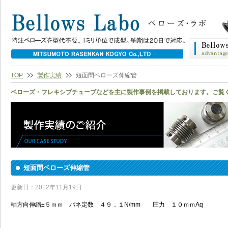
TOP
製作実績
短面間ベローズ伸縮管
ベローズ・フレキシブチューブなどを主に製作事例を掲載しております。ご覧
短面間ベローズ伸縮管
更新日：2012年11月19日
軸方向伸縮±５ｍｍ バネ定数 ４９．１N/mm 圧力 １０ｍｍAq