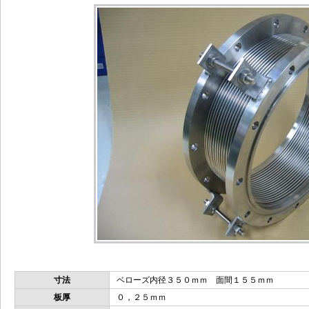
寸法
ベローズ内径３５０ｍｍ 面間１５５ｍｍ
板厚
０，２５ｍｍ