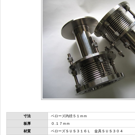
寸法
ベローズ内径５１ｍｍ
板厚
０.１７ｍｍ
材質
ベローズＳＵＳ３１６Ｌ 金具ＳＵＳ３０４