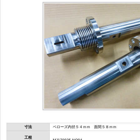
寸法
ベローズ内径５４ｍｍ 面間５８ｍｍ
工程