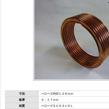
寸法
ベローズ内径１２６ｍｍ
板厚
０．１７ｍｍ
材質
ベローズＳＵＳ３１６Ｌ